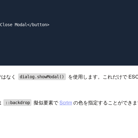
Close Modal</button>

ではなく
を使用します。これだけで ES
dialog.showModal()
は
擬似要素で
Scrim
の色を指定することができま
::backdrop