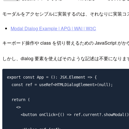
モーダルをアクセシブルに実装するのは、それなりに実装コ
Modal Dialog Example | APG | WAI | W3C
キーボード操作や class を切り替えるための JavaScri
しかし、dialog 要素を使えばそのような記述は不要になりま
export const App = (): JSX.Element => {

  const ref = useRef<HTMLDialogElement>(null);

  return (

    <>

      <button onClick={() => ref.current?.showModal()