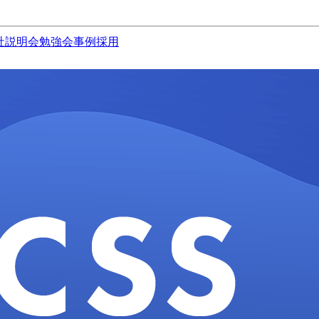
社説明会
勉強会
事例
採用