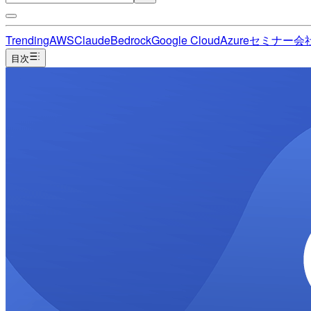
Trending
AWS
Claude
Bedrock
Google Cloud
Azure
セミナー
会
目次