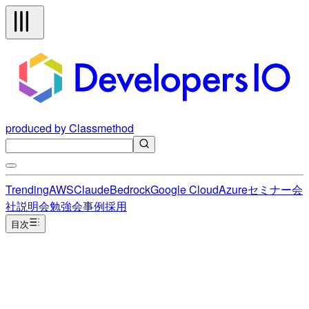
produced by Classmethod
Trending
AWS
Claude
Bedrock
Google Cloud
Azure
セミナー
会
社説明会
勉強会
事例
採用
目次