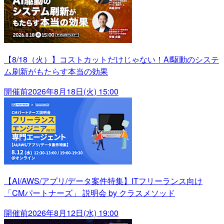
【8/18（火）】コストカットだけじゃない！AI駆動のシステ
ム刷新がもたらす本当の効果
開催前
2026年8月18日(火) 15:00
【AI/AWS/アプリ/データ案件特集】ITフリーランス向け
「CMパートナーズ」 説明会 by クラスメソッド
開催前
2026年8月12日(水) 19:00