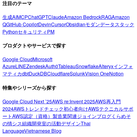
注目のテーマ
生成AI
MCP
ChatGPT
Claude
Amazon Bedrock
RAG
Amazon
Q
GitHub Copilot
Devin
Cursor
Obsidian
モダンデータスタック
Python
セキュリティ
PM
プロダクトやサービスで探す
Google Cloud
Microsoft
Azure
LINE
Zendesk
Auth0
Tableau
Snowflake
Alteryx
インフォ
マティカ
dbt
DuckDB
Cloudflare
Splunk
Vision One
Notion
特集やシリーズから探す
Google Cloud Next ’25
AWS re:Invent 2025
AWS再入門
2024
AWSトレンドチェック
初心者向け
AWSテクニカルサポ
ート
AWS認定（資格）
製造業関連
ジョインブログ
くらめそ
の情シス
組織開発室の活動
デザイン
Thai
Language
Vietnamese Blog