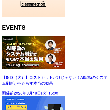
EVENTS
【8/18（火）】コストカットだけじゃない！AI駆動のシステ
ム刷新がもたらす本当の効果
開催前
2026年8月18日(火) 15:00