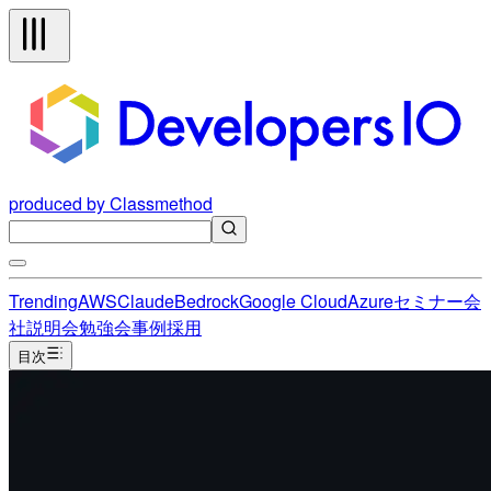
produced by Classmethod
Trending
AWS
Claude
Bedrock
Google Cloud
Azure
セミナー
会
社説明会
勉強会
事例
採用
目次