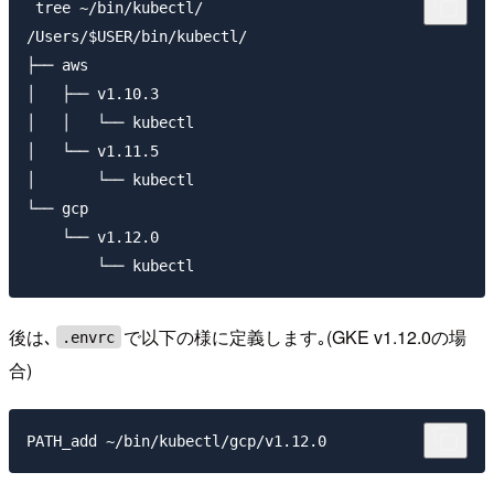
 tree ~/bin/kubectl/

/Users/$USER/bin/kubectl/

├── aws

│   ├── v1.10.3

│   │   └── kubectl

│   └── v1.11.5

│       └── kubectl

└── gcp

    └── v1.12.0

後は､
で以下の様に定義します｡(GKE v1.12.0の場
.envrc
合)