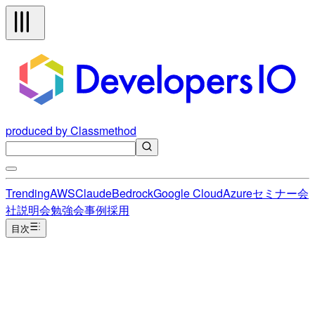
produced by Classmethod
Trending
AWS
Claude
Bedrock
Google Cloud
Azure
セミナー
会
社説明会
勉強会
事例
採用
目次