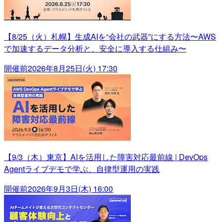
【8/25（火）札幌】生成AIを“会社の武器”にする方法〜AWS
で加速するデータ分析と、安全に導入する仕組み〜
開催前
2026年8月25日(火) 17:30
【9/3（木）東京】AIを活用した障害対応最前線 | DevOps
Agentライブデモで学ぶ、自律型運用の実践
開催前
2026年9月3日(木) 16:00