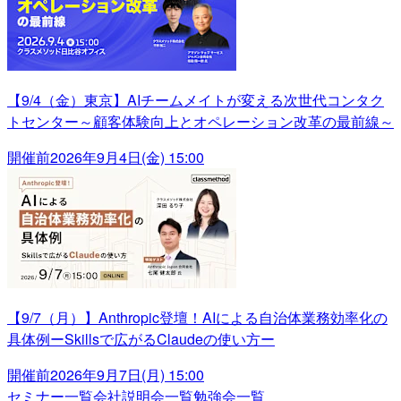
【9/4（金）東京】AIチームメイトが変える次世代コンタク
トセンター～顧客体験向上とオペレーション改革の最前線～
開催前
2026年9月4日(金) 15:00
【9/7（月）】Anthropic登壇！AIによる自治体業務効率化の
具体例ーSkillsで広がるClaudeの使い方ー
開催前
2026年9月7日(月) 15:00
セミナー一覧
会社説明会一覧
勉強会一覧