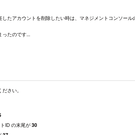
任したアカウントを削除したい時は、マネジメントコンソール
たのです...
ください。
5
ントID の末尾が
30
が
37