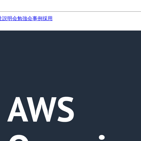
社説明会
勉強会
事例
採用