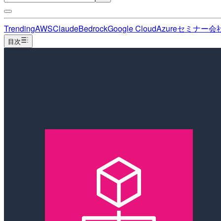
Trending
AWS
Claude
Bedrock
Google Cloud
Azure
セミナー
会
目次