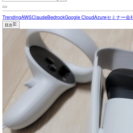
Trending
AWS
Claude
Bedrock
Google Cloud
Azure
セミナー
会
目次