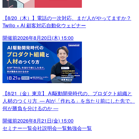
【8/20（木）】電話の一次対応、まだ人がやってますか？
Twilio × AI 顧客対応自動化ウェビナー
開催前
2026年8月20日(木) 15:00
【8/21（金）東京】 AI駆動開発時代の、プロダクト組織と
人材のつくり方 ― AIが「作れる」を当たり前にした先で、
何が勝負を分けるのか ―
開催前
2026年8月21日(金) 15:00
セミナー一覧
会社説明会一覧
勉強会一覧