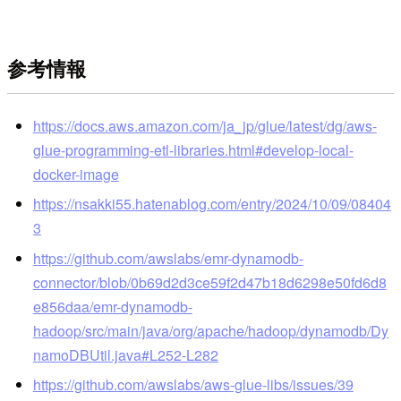
参考情報
https://docs.aws.amazon.com/ja_jp/glue/latest/dg/aws-
glue-programming-etl-libraries.html#develop-local-
docker-image
https://nsakki55.hatenablog.com/entry/2024/10/09/08404
3
https://github.com/awslabs/emr-dynamodb-
connector/blob/0b69d2d3ce59f2d47b18d6298e50fd6d8
e856daa/emr-dynamodb-
hadoop/src/main/java/org/apache/hadoop/dynamodb/Dy
namoDBUtil.java#L252-L282
https://github.com/awslabs/aws-glue-libs/issues/39