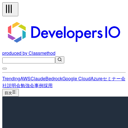
produced by Classmethod
Trending
AWS
Claude
Bedrock
Google Cloud
Azure
セミナー
会
社説明会
勉強会
事例
採用
目次