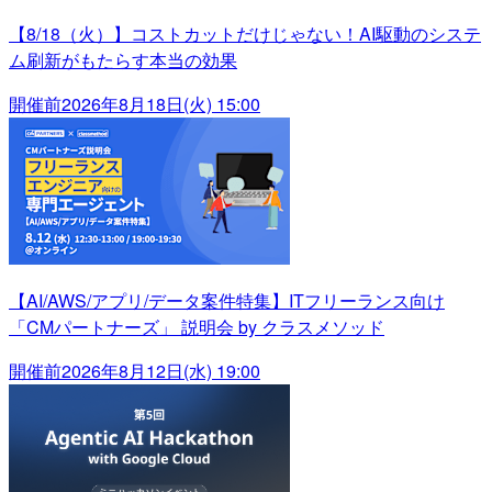
【8/18（火）】コストカットだけじゃない！AI駆動のシステ
ム刷新がもたらす本当の効果
開催前
2026年8月18日(火) 15:00
【AI/AWS/アプリ/データ案件特集】ITフリーランス向け
「CMパートナーズ」 説明会 by クラスメソッド
開催前
2026年8月12日(水) 19:00