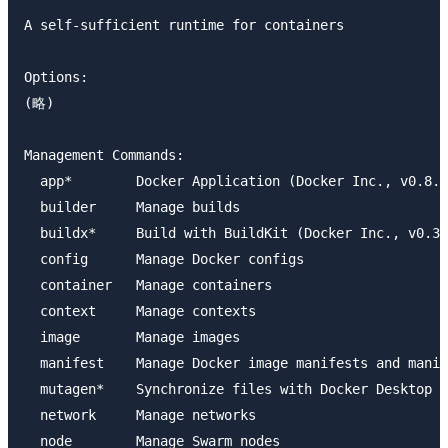
A self-sufficient runtime for containers

Options:

(略)

Management Commands:

  app*        Docker Application (Docker Inc., v0.8.0
  builder     Manage builds

  buildx*     Build with BuildKit (Docker Inc., v0.3.
  config      Manage Docker configs

  container   Manage containers

  context     Manage contexts

  image       Manage images

  manifest    Manage Docker image manifests and manif
  mutagen*    Synchronize files with Docker Desktop (
  network     Manage networks

  node        Manage Swarm nodes
