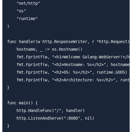
    "net/http"

    "os"

    "runtime"

)

func handler(w http.ResponseWriter, r *http.Request) 
    hostname, _ := os.Hostname()

    fmt.Fprintf(w, "<h1>Welcome Golang-WebServer!</h1
    fmt.Fprintf(w, "<h2>Hostname: %s</h2>", hostname)

    fmt.Fprintf(w, "<h2>OS: %s</h2>", runtime.GOOS)

    fmt.Fprintf(w, "<h2>Architecture: %s</h2>", runti
}

func main() {

    http.HandleFunc("/", handler)

    http.ListenAndServe(":8080", nil)
