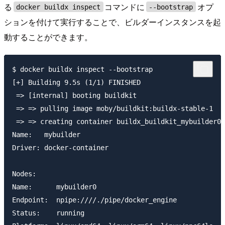
る
コマンドに
オプ
docker buildx inspect
--bootstrap
ションを付けて実行することで、ビルダーインスタンスを起
動することができます。
$ docker buildx inspect --bootstrap

[+] Building 9.5s (1/1) FINISHED

 => [internal] booting buildkit                      
 => => pulling image moby/buildkit:buildx-stable-1   
 => => creating container buildx_buildkit_mybuilder0 
Name:   mybuilder

Driver: docker-container

Nodes:

Name:      mybuilder0

Endpoint:  npipe:////./pipe/docker_engine

Status:    running
