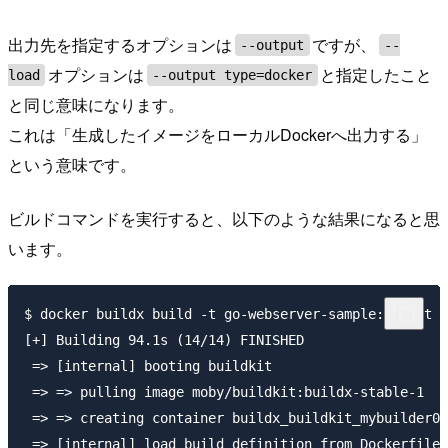
出力先を指定するオプションは
ですが、
--output
--
オプションは
と指定したこと
load
--output type=docker
と同じ意味になります。
これは「生成したイメージをローカルDockerへ出力する」
という意味です。
ビルドコマンドを実行すると、以下のような結果になると思
います。
$ docker buildx build -t go-webserver-sample:latest -
[+] Building 94.1s (14/14) FINISHED

 => [internal] booting buildkit                      
 => => pulling image moby/buildkit:buildx-stable-1   
 => => creating container buildx_buildkit_mybuilder0 
 => [internal] load build definition from Dockerfile 