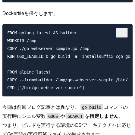
Dockerfileを保存します。
FROM golang:latest AS builder

WORKDIR /tmp

COPY ./go-webserver-sample.go /tmp

RUN CGO_ENABLED=0 go build -a -installsuffix cgo go-w
FROM alpine:latest

COPY --from=builder /tmp/go-webserver-sample /bin/

今回は前回ブログ記事とは異なり、
コマンドの
go build
実行時にシェル変数
や
を
指定しません
。
GOOS
GOARCH
つまり、ビルドを実行する環境のOS/アーキテクチャに応じ
てGo言語の実行可能ファイルが生成されます。