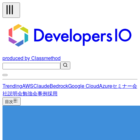
produced by Classmethod
Trending
AWS
Claude
Bedrock
Google Cloud
Azure
セミナー
会
社説明会
勉強会
事例
採用
目次