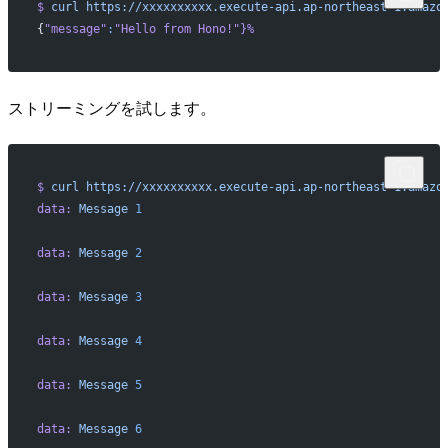
$
 curl
 https://xxxxxxxxxx.execute-api.ap-northeast-1.amazo
{
"message"
:
"Hello from Hono!"
}%
ストリーミングを試します。
$
 curl
 https://xxxxxxxxxx.execute-api.ap-northeast-1.amazo
data:
 Message
 1
data:
 Message
 2
data:
 Message
 3
data:
 Message
 4
data:
 Message
 5
data:
 Message
 6