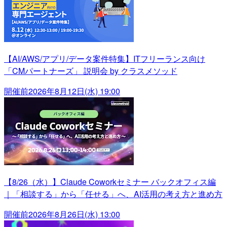
【AI/AWS/アプリ/データ案件特集】ITフリーランス向け
「CMパートナーズ」 説明会 by クラスメソッド
開催前
2026年8月12日(水) 19:00
【8/26（水）】Claude Coworkセミナー バックオフィス編
｜「相談する」から「任せる」へ、AI活用の考え方と進め方
開催前
2026年8月26日(水) 13:00