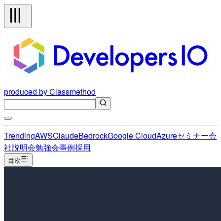
produced by Classmethod
Trending
AWS
Claude
Bedrock
Google Cloud
Azure
セミナー
会
社説明会
勉強会
事例
採用
目次