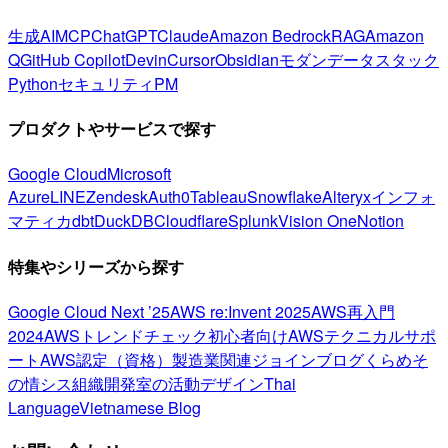
生成AI
MCP
ChatGPT
Claude
Amazon Bedrock
RAG
Amazon
Q
GitHub Copilot
Devin
Cursor
Obsidian
モダンデータスタック
Python
セキュリティ
PM
プロダクトやサービスで探す
Google Cloud
Microsoft
Azure
LINE
Zendesk
Auth0
Tableau
Snowflake
Alteryx
インフォ
マティカ
dbt
DuckDB
Cloudflare
Splunk
Vision One
Notion
特集やシリーズから探す
Google Cloud Next ’25
AWS re:Invent 2025
AWS再入門
2024
AWSトレンドチェック
初心者向け
AWSテクニカルサポ
ート
AWS認定（資格）
製造業関連
ジョインブログ
くらめそ
の情シス
組織開発室の活動
デザイン
Thai
Language
Vietnamese Blog