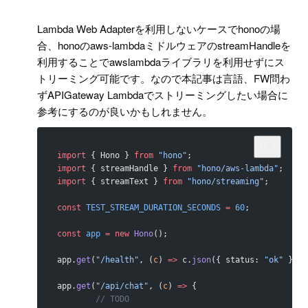
!
Lambda Web Adapterを利用しないケースでhonoの場
合、honoのaws-lambdaミドルウェアのstreamHandleを
利用することでawslambdaライブラリを利用せずにス
トリーミング可能です。なので本記事は言語、FW問わ
ずAPIGateway Lambdaでストリーミングしたい場合に
参考にするのが良いかもしれません。
import
 { Hono } 
from
 "hono"
;
import
 { streamHandle } 
from
 "hono/aws-lambda"
;
import
 { streamText } 
from
 "hono/streaming"
;
const
 TEST_STREAM_DURATION_SECONDS
 =
 60
;
const
 app
 =
 new
 Hono
();
app.
get
(
"/health"
, (
c
) 
=>
 c.
json
({ status: 
"ok"
 }));
app.
get
(
"/api/chat"
, (
c
) 
=>
 {
	// TODO