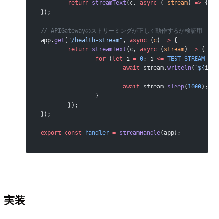
	return
 streamText
(c, 
async
 (
_stream
) 
=>
 {});
});
// APIGatewayのストリーミングが正しく動作するか検証用
app.
get
(
"/health-stream"
, 
async
 (
c
) 
=>
 {
	return
 streamText
(c, 
async
 (
stream
) 
=>
 {
		for
 (
let
 i 
=
 0
; i 
<=
 TEST_STREAM_DUR
			await
 stream.
writeln
(
`${
i
}`
)
			await
 stream.
sleep
(
1000
); 
/
		}
	});
});
export
 const
 handler
 =
 streamHandle
(app);
実装