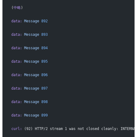
(
中略
)
data:
 Message
 892
data:
 Message
 893
data:
 Message
 894
data:
 Message
 895
data:
 Message
 896
data:
 Message
 897
data:
 Message
 898
data:
 Message
 899
curl:
 (92) HTTP/2 stream 1 was not closed cleanly: INTERNA