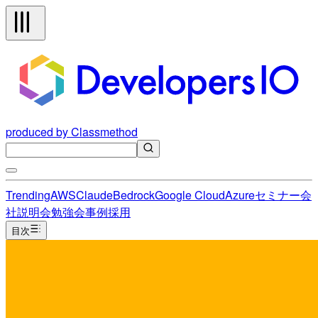
produced by Classmethod
Trending
AWS
Claude
Bedrock
Google Cloud
Azure
セミナー
会
社説明会
勉強会
事例
採用
目次