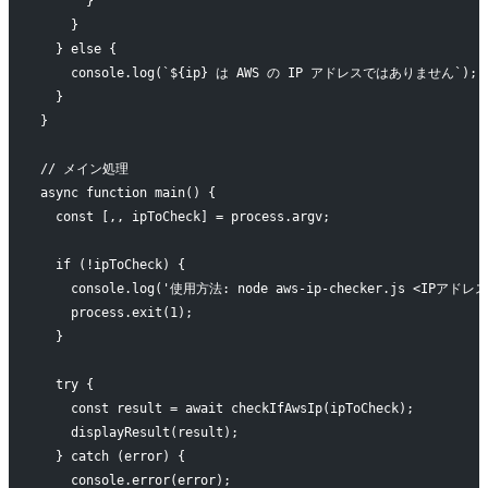
      }
    }
  } else {
    console.log(`${ip} は AWS の IP アドレスではありません`);
  }
}
// メイン処理
async function main() {
  const [,, ipToCheck] = process.argv;
  if (!ipToCheck) {
    console.log('使用方法: node aws-ip-checker.js <IPアドレス
    process.exit(1);
  }
  try {
    const result = await checkIfAwsIp(ipToCheck);
    displayResult(result);
  } catch (error) {
    console.error(error);