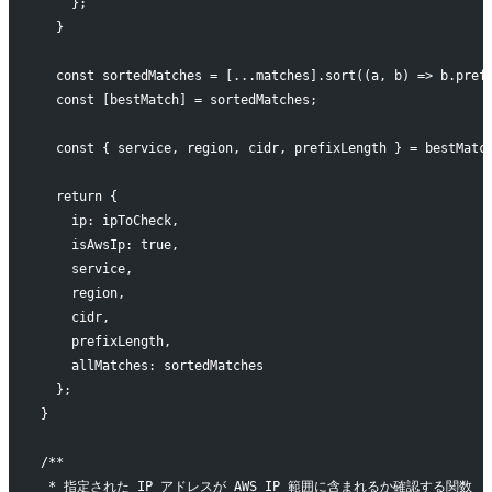
    };
  }
  const sortedMatches = [...matches].sort((a, b) => b.pref
  const [bestMatch] = sortedMatches;
  const { service, region, cidr, prefixLength } = bestMatc
  return {
    ip: ipToCheck,
    isAwsIp: true,
    service,
    region,
    cidr,
    prefixLength,
    allMatches: sortedMatches
  };
}
/**
 * 指定された IP アドレスが AWS IP 範囲に含まれるか確認する関数