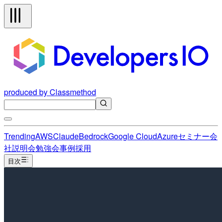
produced by Classmethod
Trending
AWS
Claude
Bedrock
Google Cloud
Azure
セミナー
会
社説明会
勉強会
事例
採用
目次