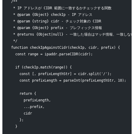
/**
 * IP アドレスが CIDR 範囲に一致するかチェックする関数
 * @param {Object} checkIp - IP アドレス
 * @param {string} cidr - チェック対象の CIDR
 * @param {Object} prefix - プレフィックス情報
 * @returns {Object|null} - 一致した場合はマッチ情報、一致しな
 */
function checkIpAgainstCidr(checkIp, cidr, prefix) {
  const range = ipaddr.parseCIDR(cidr);
  if (checkIp.match(range)) {
    const [, prefixLengthStr] = cidr.split('/');
    const prefixLength = parseInt(prefixLengthStr, 10);
    return {
      prefixLength,
      ...prefix,
      cidr
    };
  }