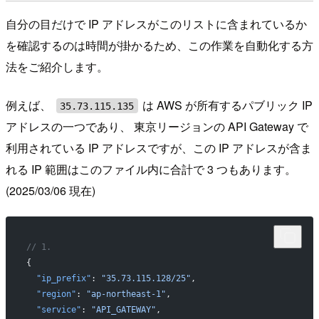
自分の目だけで IP アドレスがこのリストに含まれているか
を確認するのは時間が掛かるため、この作業を自動化する方
法をご紹介します。
例えば、
は AWS が所有するパブリック IP
35.73.115.135
アドレスの一つであり、 東京リージョンの API Gateway で
利用されている IP アドレスですが、この IP アドレスが含ま
れる IP 範囲はこのファイル内に合計で 3 つもあります。
(2025/03/06 現在)
// 1.
{
  "ip_prefix"
: 
"35.73.115.128/25"
,
  "region"
: 
"ap-northeast-1"
,
  "service"
: 
"API_GATEWAY"
,