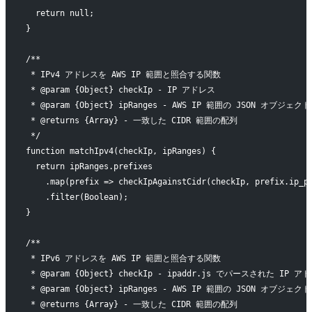
  return null;
}
/**
 * IPv4 アドレスを AWS IP 範囲と照合する関数
 * @param {Object} checkIp - IP アドレス
 * @param {Object} ipRanges - AWS IP 範囲の JSON オブジェクト
 * @returns {Array} - 一致した CIDR 範囲の配列
 */
function matchIpv4(checkIp, ipRanges) {
  return ipRanges.prefixes
    .map(prefix => checkIpAgainstCidr(checkIp, prefix.ip_p
    .filter(Boolean);
}
/**
 * IPv6 アドレスを AWS IP 範囲と照合する関数
 * @param {Object} checkIp - ipaddr.js でパースされた IP ア
 * @param {Object} ipRanges - AWS IP 範囲の JSON オブジェクト
 * @returns {Array} - 一致した CIDR 範囲の配列