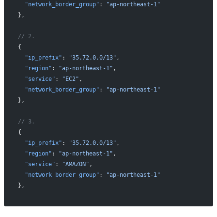
  "network_border_group"
: 
"ap-northeast-1"
},
// 2.
{
  "ip_prefix"
: 
"35.72.0.0/13"
,
  "region"
: 
"ap-northeast-1"
,
  "service"
: 
"EC2"
,
  "network_border_group"
: 
"ap-northeast-1"
},
// 3.
{
  "ip_prefix"
: 
"35.72.0.0/13"
,
  "region"
: 
"ap-northeast-1"
,
  "service"
: 
"AMAZON"
,
  "network_border_group"
: 
"ap-northeast-1"
},