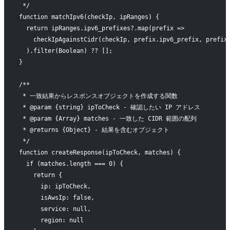
 */
function matchIpv6(checkIp, ipRanges) {
  return ipRanges.ipv6_prefixes?.map(prefix => 
    checkIpAgainstCidr(checkIp, prefix.ipv6_prefix, prefix
  ).filter(Boolean) ?? [];
}
/**
 * 一致結果からレスポンスオブジェクトを作成する関数
 * @param {string} ipToCheck - 確認したい IP アドレス
 * @param {Array} matches - 一致した CIDR 範囲の配列
 * @returns {Object} - 結果を含むオブジェクト
 */
function createResponse(ipToCheck, matches) {
  if (matches.length === 0) {
    return {
      ip: ipToCheck,
      isAwsIp: false,
      service: null,
      region: null