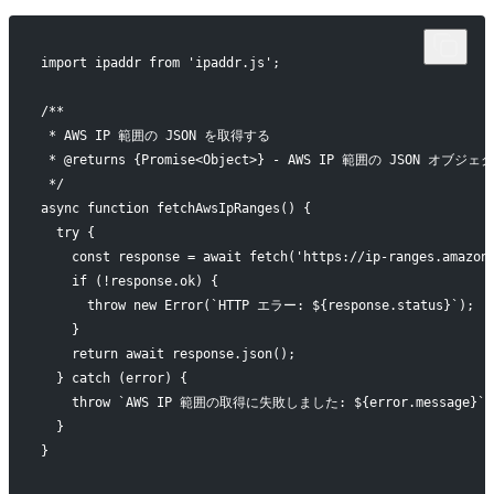
import ipaddr from 'ipaddr.js';
/**
 * AWS IP 範囲の JSON を取得する
 * @returns {Promise<Object>} - AWS IP 範囲の JSON オブジェ
 */
async function fetchAwsIpRanges() {
  try {
    const response = await fetch('https://ip-ranges.amazon
    if (!response.ok) {
      throw new Error(`HTTP エラー: ${response.status}`);
    }
    return await response.json();
  } catch (error) {
    throw `AWS IP 範囲の取得に失敗しました: ${error.message}`;
  }
}