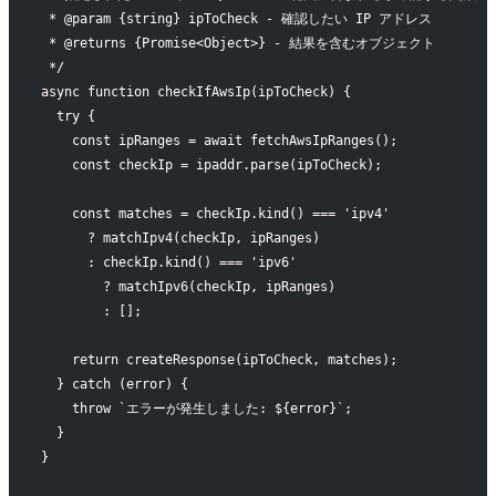
 * @param {string} ipToCheck - 確認したい IP アドレス
 * @returns {Promise<Object>} - 結果を含むオブジェクト
 */
async function checkIfAwsIp(ipToCheck) {
  try {
    const ipRanges = await fetchAwsIpRanges();
    const checkIp = ipaddr.parse(ipToCheck);
    const matches = checkIp.kind() === 'ipv4' 
      ? matchIpv4(checkIp, ipRanges)
      : checkIp.kind() === 'ipv6' 
        ? matchIpv6(checkIp, ipRanges)
        : [];
    return createResponse(ipToCheck, matches);
  } catch (error) {
    throw `エラーが発生しました: ${error}`;
  }
}