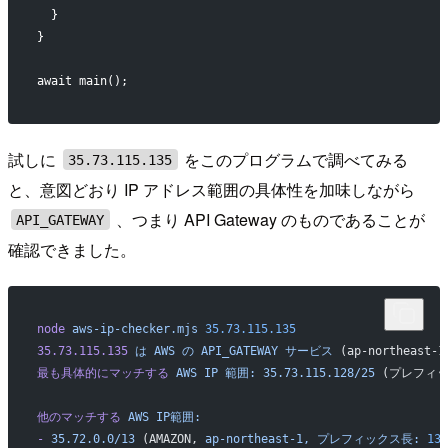
  }
}
await main();
試しに
をこのプログラムで調べてみる
35.73.115.135
と、意図どおり IP アドレス範囲の具体性を加味しながら
、つまり API Gateway のものであることが
API_GATEWAY
確認できました。
node
 aws-ip-checker.mjs
 35.73.115.135
35.73.115.135
 は
 AWS
 の
 API_GATEWAY
 サービス
 (ap-northeast-1
最も具体的にマッチする
 AWS
 IP
 範囲:
 35.73.115.128/25
 (プレフィッ
他のマッチする
 AWS
 IP範囲:
-
 35.72.0.0/13
 (AMAZON, 
ap-northeast-1,
 プレフィックス長:
 13
)