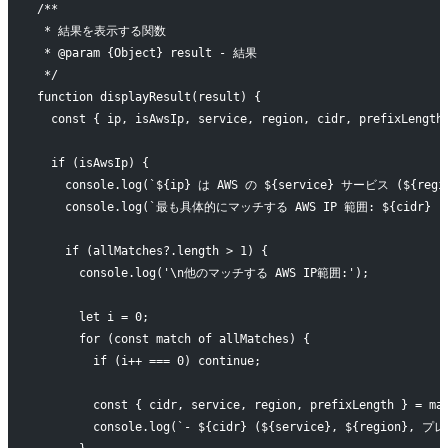
/**
 * 結果を表示する関数
 * @param {Object} result - 結果
 */
function displayResult(result) {
  const { ip, isAwsIp, service, region, cidr, prefixLength
  if (isAwsIp) {
    console.log(`${ip} は AWS の ${service} サービス (${
    console.log(`最も具体的にマッチする AWS IP 範囲: ${cidr} (
    if (allMatches?.length > 1) {
      console.log('\n他のマッチする AWS IP範囲:');
      let i = 0;
      for (const match of allMatches) {
        if (i++ === 0) continue;
        const { cidr, service, region, prefixLength } = ma
        console.log(`- ${cidr} (${service}, ${region}, 