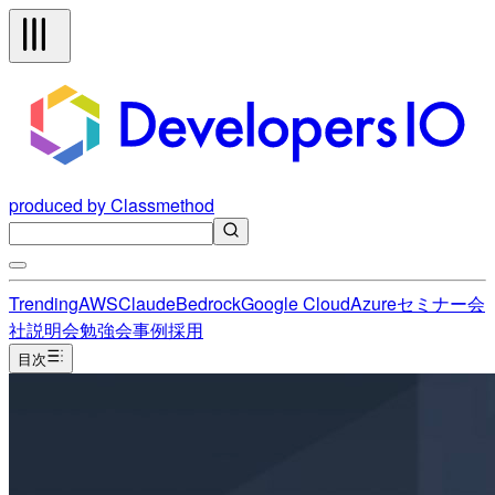
produced by Classmethod
Trending
AWS
Claude
Bedrock
Google Cloud
Azure
セミナー
会
社説明会
勉強会
事例
採用
目次