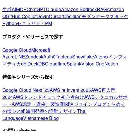
生成AI
MCP
ChatGPT
Claude
Amazon Bedrock
RAG
Amazon
Q
GitHub Copilot
Devin
Cursor
Obsidian
モダンデータスタック
Python
セキュリティ
PM
プロダクトやサービスで探す
Google Cloud
Microsoft
Azure
LINE
Zendesk
Auth0
Tableau
Snowflake
Alteryx
インフォ
マティカ
dbt
DuckDB
Cloudflare
Splunk
Vision One
Notion
特集やシリーズから探す
Google Cloud Next ’25
AWS re:Invent 2025
AWS再入門
2024
AWSトレンドチェック
初心者向け
AWSテクニカルサポ
ート
AWS認定（資格）
製造業関連
ジョインブログ
くらめそ
の情シス
組織開発室の活動
デザイン
Thai
Language
Vietnamese Blog
お問い合わせ