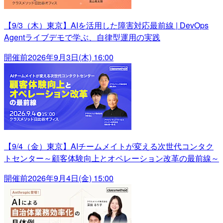
【9/3（木）東京】AIを活用した障害対応最前線 | DevOps
Agentライブデモで学ぶ、自律型運用の実践
開催前
2026年9月3日(木) 16:00
【9/4（金）東京】AIチームメイトが変える次世代コンタク
トセンター～顧客体験向上とオペレーション改革の最前線～
開催前
2026年9月4日(金) 15:00