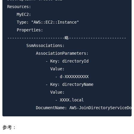
Resources:

    MyEC2:

    Type: "AWS::EC2::Instance"

    Properties:

------------------------略------------------------

        SsmAssociations:

            AssociationParameters:

                - Key: directoryId

                  Value:

                    - d-XXXXXXXXXX

                - Key: directoryName

                  Value:

                    - XXXX.local

参考：