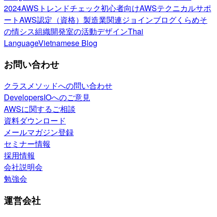
2024
AWSトレンドチェック
初心者向け
AWSテクニカルサポ
ート
AWS認定（資格）
製造業関連
ジョインブログ
くらめそ
の情シス
組織開発室の活動
デザイン
Thai
Language
Vietnamese Blog
お問い合わせ
クラスメソッドへの問い合わせ
DevelopersIOへのご意見
AWSに関するご相談
資料ダウンロード
メールマガジン登録
セミナー情報
採用情報
会社説明会
勉強会
運営会社