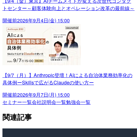
【9/4（金）東京】AIチームメイトが変える次世代コンタク
トセンター～顧客体験向上とオペレーション改革の最前線～
開催前
2026年9月4日(金) 15:00
【9/7（月）】Anthropic登壇！AIによる自治体業務効率化の
具体例ーSkillsで広がるClaudeの使い方ー
開催前
2026年9月7日(月) 15:00
セミナー一覧
会社説明会一覧
勉強会一覧
関連記事