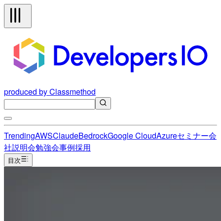
produced by Classmethod
Trending
AWS
Claude
Bedrock
Google Cloud
Azure
セミナー
会
社説明会
勉強会
事例
採用
目次