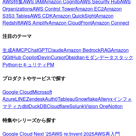
AWS特集
AWS IAM
Amazon Cognito
AWS Security Hub
AWS
Organizations
AWS Control Tower
Amazon EC2
Amazon
S3
S3 Tables
AWS CDK
Amazon QuickSight
Amazon
Redshift
AWS Amplify
Amazon CloudFront
Amazon Connect
注目のテーマ
生成AI
MCP
ChatGPT
Claude
Amazon Bedrock
RAG
Amazon
Q
GitHub Copilot
Devin
Cursor
Obsidian
モダンデータスタック
Python
セキュリティ
PM
プロダクトやサービスで探す
Google Cloud
Microsoft
Azure
LINE
Zendesk
Auth0
Tableau
Snowflake
Alteryx
インフォ
マティカ
dbt
DuckDB
Cloudflare
Splunk
Vision One
Notion
特集やシリーズから探す
Google Cloud Next ’25
AWS re:Invent 2025
AWS再入門