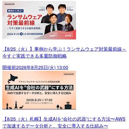
【8/25（火）】事例から学ぶ！ランサムウェア対策最前線～
今すぐ実践できる多重防御戦略
開催前
2026年8月25日(火) 13:00
【8/25（火）札幌】生成AIを“会社の武器”にする方法〜AWS
で加速するデータ分析と、安全に導入する仕組み〜