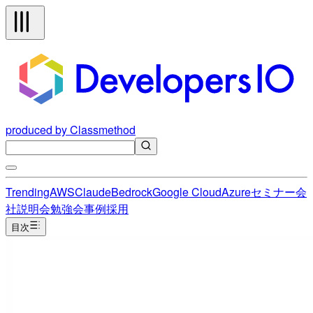
produced by Classmethod
Trending
AWS
Claude
Bedrock
Google Cloud
Azure
セミナー
会
社説明会
勉強会
事例
採用
目次