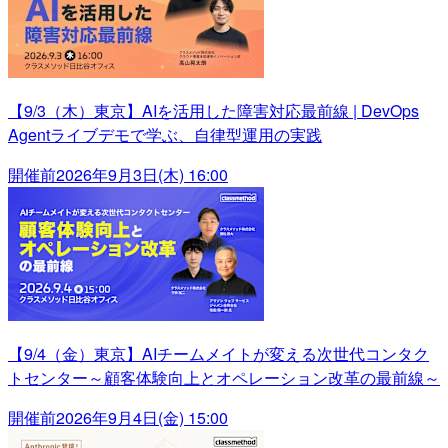
【9/3（木）東京】AIを活用した障害対応最前線 | DevOps
Agentライブデモで学ぶ、自律型運用の実践
開催前
2026年9月3日(木) 16:00
【9/4（金）東京】AIチームメイトが変える次世代コンタク
トセンター～顧客体験向上とオペレーション改革の最前線～
開催前
2026年9月4日(金) 15:00