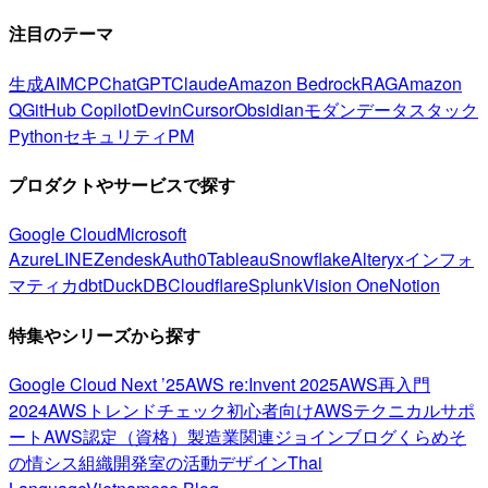
注目のテーマ
生成AI
MCP
ChatGPT
Claude
Amazon Bedrock
RAG
Amazon
Q
GitHub Copilot
Devin
Cursor
Obsidian
モダンデータスタック
Python
セキュリティ
PM
プロダクトやサービスで探す
Google Cloud
Microsoft
Azure
LINE
Zendesk
Auth0
Tableau
Snowflake
Alteryx
インフォ
マティカ
dbt
DuckDB
Cloudflare
Splunk
Vision One
Notion
特集やシリーズから探す
Google Cloud Next ’25
AWS re:Invent 2025
AWS再入門
2024
AWSトレンドチェック
初心者向け
AWSテクニカルサポ
ート
AWS認定（資格）
製造業関連
ジョインブログ
くらめそ
の情シス
組織開発室の活動
デザイン
Thai