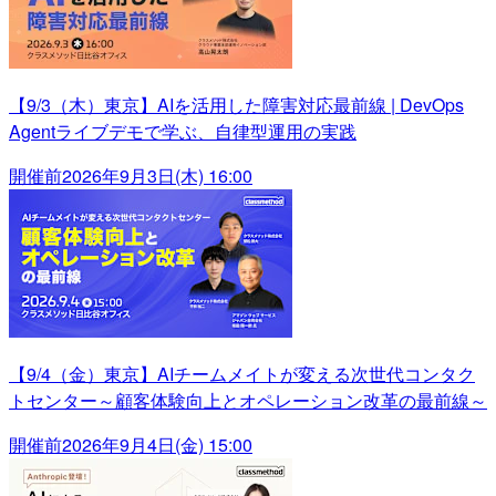
【9/3（木）東京】AIを活用した障害対応最前線 | DevOps
Agentライブデモで学ぶ、自律型運用の実践
開催前
2026年9月3日(木) 16:00
【9/4（金）東京】AIチームメイトが変える次世代コンタク
トセンター～顧客体験向上とオペレーション改革の最前線～
開催前
2026年9月4日(金) 15:00