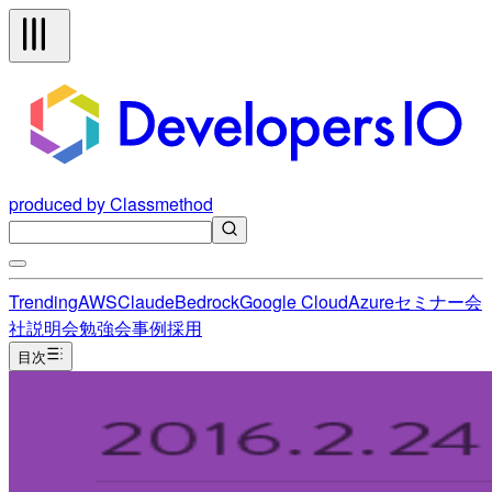
produced by Classmethod
Trending
AWS
Claude
Bedrock
Google Cloud
Azure
セミナー
会
社説明会
勉強会
事例
採用
目次