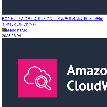
EC2上に「AIDE」を用いてファイル改竄検知を行い、機能
を詳しく調べてみた
asano haruki
2025.08.24