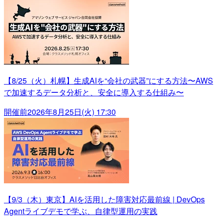
【8/25（火）札幌】生成AIを“会社の武器”にする方法〜AWS
で加速するデータ分析と、安全に導入する仕組み〜
開催前
2026年8月25日(火) 17:30
【9/3（木）東京】AIを活用した障害対応最前線 | DevOps
Agentライブデモで学ぶ、自律型運用の実践