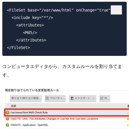
<FileSet base="/var/www/html" onChange="true">

  <include key="*"/>

    <attributes>

       <Md5/>

    </attributes>

コンピュータエディタから、カスタムルールを割り当てま
す。