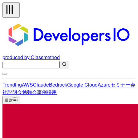
produced by Classmethod
Trending
AWS
Claude
Bedrock
Google Cloud
Azure
セミナー
会
社説明会
勉強会
事例
採用
目次