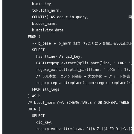
          b.qid_key,
          tok.fqtn_norm,
          COUNT(*) AS occur_in_query,               
          b.user_name,
          b.activity_date
        FROM (
          -- b_base ＋ b_norm 相当（行ごとにメタ抽出＆SQL正規
          SELECT
            hash(line) AS qid_key,
            CAST(regexp_extract(split_part(line, ' LOG: ',
            regexp_extract(split_part(line, ' LOG: ', 1), 
            /* SQL本文: コメント除去 → 大文字化 → クォート除去
            regexp_replace(replace(upper(regexp_replace(re
          FROM all_logs
        ) AS b
        /* b.sql_norm から SCHEMA.TABLE / DB.SCHEMA.T
        JOIN (
          SELECT
            qid_key,
            regexp_extract(ref_raw, '([A-Z_][A-Z0-9_]*\.[A