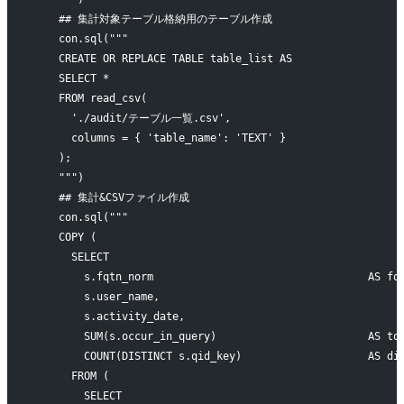
    ## 集計対象テーブル格納用のテーブル作成
    con.sql("""
    CREATE OR REPLACE TABLE table_list AS
    SELECT * 
    FROM read_csv(
      './audit/テーブル一覧.csv',
      columns = { 'table_name': 'TEXT' }
    );
    """)
    ## 集計&CSVファイル作成
    con.sql("""
    COPY (
      SELECT
        s.fqtn_norm                                  AS fq
        s.user_name,
        s.activity_date,
        SUM(s.occur_in_query)                        AS to
        COUNT(DISTINCT s.qid_key)                    AS di
      FROM (
        SELECT