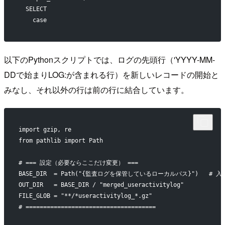
  SELECT
    case
以下のPythonスクリプトでは、ログの先頭行（'YYYY-MM-
DDで始まりLOG:が含まれる行）を新しいレコードの開始と
みなし、それ以外の行は前の行に結合しています。
import gzip, re
from pathlib import Path
# === 設定（必要ならここだけ変更） ===
BASE_DIR  = Path("{監査ログを保管しているローカルパス}")   #
OUT_DIR   = BASE_DIR / "merged_useractivitylog"      
FILE_GLOB = "**/*useractivitylog_*.gz"                 
# =====================================