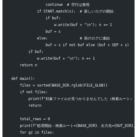
                continue  # 空行は無視
            if START.match(s):  # 新しいログの開始
                if buf:
                    w.write(buf + "\n"); n += 1
                buf = s
            else:               # 前のログに連結
                buf = s if not buf else (buf + SEP + s)
        if buf:
            w.write(buf + "\n"); n += 1
    return n
def main():
    files = sorted(BASE_DIR.rglob(FILE_GLOB))
    if not files:
        print(f"対象ファイルが見つかりませんでした（検索ルート: {BASE
        return
    total_rows = 0
    print(f"処理開始：検索ルート={BASE_DIR}、出力先={OUT_DIR}
    for gz in files: