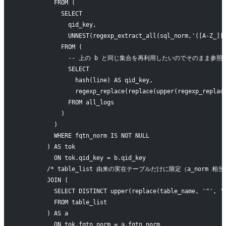
          FROM (
            SELECT
              qid_key,
              UNNEST(regexp_extract_all(sql_norm,'([A-Z_][
            FROM (
              -- 上の b と同じ集合を再利用したいのでそのまま参照
              SELECT
                hash(line) AS qid_key,
                regexp_replace(replace(upper(regexp_replac
              FROM all_logs
            )
          )
          WHERE fqtn_norm IS NOT NULL
        ) AS tok
          ON tok.qid_key = b.qid_key
        /* table_list 由来の実在テーブルだけに限定（a_norm 相当
        JOIN (
          SELECT DISTINCT upper(replace(table_name, '"', '
          FROM table_list
        ) AS a
          ON tok.fqtn_norm = a.fqtn_norm