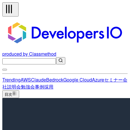
produced by Classmethod
Trending
AWS
Claude
Bedrock
Google Cloud
Azure
セミナー
会
社説明会
勉強会
事例
採用
目次