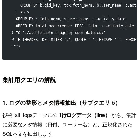
    GROUP BY b.qid_key, tok.fqtn_norm, b.user_name, b.acti
  ) AS s
  GROUP BY s.fqtn_norm, s.user_name, s.activity_date
  ORDER BY total_occurrences DESC, fqtn, s.activity_date, 
) TO './audit/table_usage_by_user_date.csv'
WITH (HEADER, DELIMITER ',', QUOTE '"', ESCAPE '"', FORCE_
""")
集計用クエリの解説
1. ログの整形とメタ情報抽出（サブクエリ b）
役割: all_logsテーブルの
1行ログデータ（line）
から、集計
に必要なメタ情報（日付、ユーザー名）と、正規化された
SQL本文を抽出します。