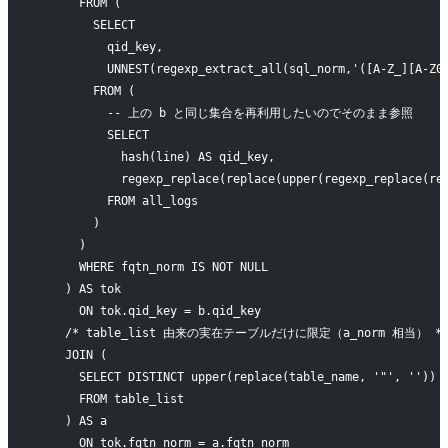
      FROM (
        SELECT
          qid_key,
          UNNEST(regexp_extract_all(sql_norm,'([A-Z_][A-Z0
        FROM (
          -- 上の b と同じ集合を再利用したいのでそのまま参照
          SELECT
            hash(line) AS qid_key,
            regexp_replace(replace(upper(regexp_replace(re
          FROM all_logs
        )
      )
      WHERE fqtn_norm IS NOT NULL
    ) AS tok
      ON tok.qid_key = b.qid_key
    /* table_list 由来の実在テーブルだけに限定（a_norm 相当） *
    JOIN (
      SELECT DISTINCT upper(replace(table_name, '"', '')) 
      FROM table_list
    ) AS a
      ON tok.fqtn_norm = a.fqtn_norm