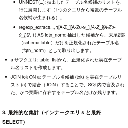
UNNEST(...): 抽出したテーブル名候補のリストを、
行に展開します（1つのクエリから複数のテーブル
名候補が生まれる）。
regexp_extract(..., '([A-Z_][A-Z0-9_]
.[A-Z_][A-Z0-
9_]
)$', 1) AS fqtn_norm: 抽出した候補から、末尾2部
（schema.table）だけを正規化されたテーブル名
（fqtn_norm）として取り出します。
a サブクエリ: table_listから、正規化された実在テーブ
ル名リストを作成します。
JOIN tok ON a: テーブル名候補 (tok) を実在テーブルリ
スト (a) で結合（JOIN）することで、SQL内で言及され
た、かつ実際に存在するテーブル名だけが残ります。
3. 最終的な集計（インナークエリ s と最終
SELECT）