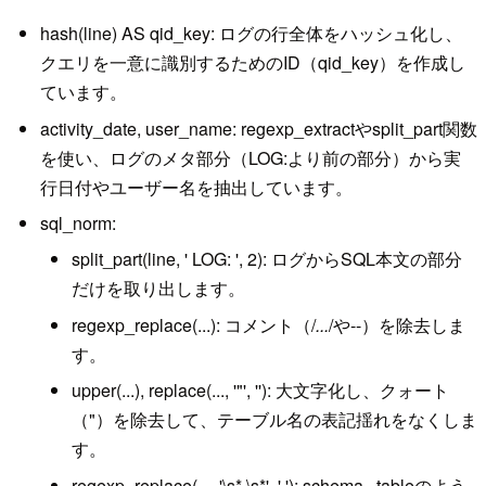
hash(line) AS qid_key: ログの行全体をハッシュ化し、
クエリを一意に識別するためのID（qid_key）を作成し
ています。
activity_date, user_name: regexp_extractやsplit_part関数
を使い、ログのメタ部分（LOG:より前の部分）から実
行日付やユーザー名を抽出しています。
sql_norm:
split_part(line, ' LOG: ', 2): ログからSQL本文の部分
だけを取り出します。
regexp_replace(...): コメント（/
...
/や--）を除去しま
す。
upper(...), replace(..., '"', ''): 大文字化し、クォート
（"）を除去して、テーブル名の表記揺れをなくしま
す。
regexp_replace(..., '\s*.\s*', '.'): schema . tableのよう