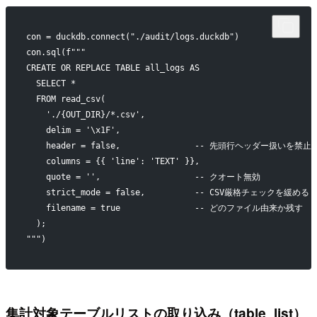
con = duckdb.connect("./audit/logs.duckdb") 
con.sql(f"""
CREATE OR REPLACE TABLE all_logs AS
  SELECT *
  FROM read_csv(
    './{OUT_DIR}/*.csv',
    delim = '\x1F',
    header = false,               -- 先頭行ヘッダー扱いを禁止
    columns = {{ 'line': 'TEXT' }},
    quote = '',                   -- クオート無効
    strict_mode = false,          -- CSV厳格チェックを緩める
    filename = true               -- どのファイル由来か残す
  );
""")
集計対象テーブルリストの取り込み（table_list）