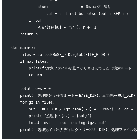
            else:               # 前のログに連結
                buf = s if not buf else (buf + SEP + s)
        if buf:
            w.write(buf + "\n"); n += 1
    return n
def main():
    files = sorted(BASE_DIR.rglob(FILE_GLOB))
    if not files:
        print(f"対象ファイルが見つかりませんでした（検索ルート: {BASE
        return
    total_rows = 0
    print(f"処理開始：検索ルート={BASE_DIR}、出力先={OUT_DIR}
    for gz in files:
        out = OUT_DIR / (gz.name[:-3] + ".csv")  # .gz → .
        print(f"処理中：{gz} → {out}")
        total_rows += one_line_logs(gz, out)
    print(f"処理完了：出力ディレクトリ={OUT_DIR}、処理ファイル数={l