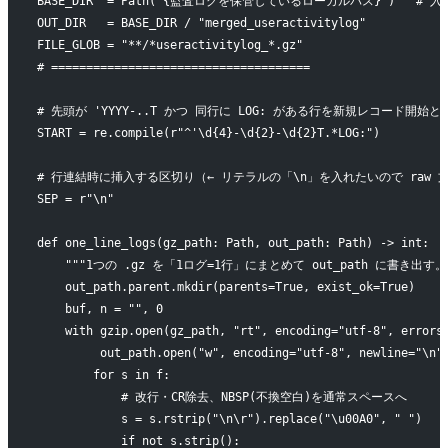
BASE_DIR  = Path("{監査ログを保管しているローカルパス}")   #
OUT_DIR   = BASE_DIR / "merged_useractivitylog"      
FILE_GLOB = "**/*useractivitylog_*.gz"                 
# =====================================
# 先頭が 'YYYY-..T かつ 同行に LOG: がある行を新規レコード開始と
START = re.compile(r"^'\d{4}-\d{2}-\d{2}T.*LOG:")
# 行連結時に挿入する区切り（← リテラルの「\n」を入れたいので raw 
SEP = r"\n"
def one_line_logs(gz_path: Path, out_path: Path) -> int:
    """1つの .gz を「1ログ=1行」にまとめて out_path に書き出
    out_path.parent.mkdir(parents=True, exist_ok=True)
    buf, n = "", 0
    with gzip.open(gz_path, "rt", encoding="utf-8", errors
         out_path.open("w", encoding="utf-8", newline="\n"
        for s in f:
            # 改行・CR除去、NBSP(不換空白)を通常スペースへ
            s = s.rstrip("\n\r").replace("\u00A0", " ")
            if not s.strip():