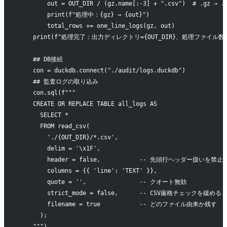
        out = OUT_DIR / (gz.name[:-3] + ".csv")  # .gz → .
        print(f"処理中：{gz} → {out}")
        total_rows += one_line_logs(gz, out)
    print(f"処理完了：出力ディレクトリ={OUT_DIR}、処理ファイル数={l
    ## DB接続
    con = duckdb.connect("./audit/logs.duckdb") 
    ## 監査ログの取り込み
    con.sql(f"""
    CREATE OR REPLACE TABLE all_logs AS
      SELECT *
      FROM read_csv(
        './{OUT_DIR}/*.csv',
        delim = '\x1F',
        header = false,           -- 先頭行ヘッダー扱いを禁止
        columns = {{ 'line': 'TEXT' }},
        quote = '',               -- クオート無効
        strict_mode = false,      -- CSV厳格チェックを緩める
        filename = true           -- どのファイル由来か残す
      );
    """)