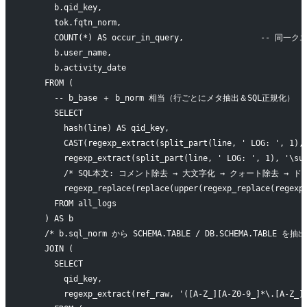
      b.qid_key,
      tok.fqtn_norm,
      COUNT(*) AS occur_in_query,                --
      b.user_name,
      b.activity_date
    FROM (
      -- b_base ＋ b_norm 相当（行ごとにメタ抽出＆SQL正規化）
      SELECT
        hash(line) AS qid_key,
        CAST(regexp_extract(split_part(line, ' LOG: ', 1),
        regexp_extract(split_part(line, ' LOG: ', 1), '\su
        /* SQL本文: コメント除去 → 大文字化 → クォート除去 → 
        regexp_replace(replace(upper(regexp_replace(regexp
      FROM all_logs
    ) AS b
    /* b.sql_norm から SCHEMA.TABLE / DB.SCHEMA.TABLE
    JOIN (
      SELECT
        qid_key,
        regexp_extract(ref_raw, '([A-Z_][A-Z0-9_]*\.[A-Z_]