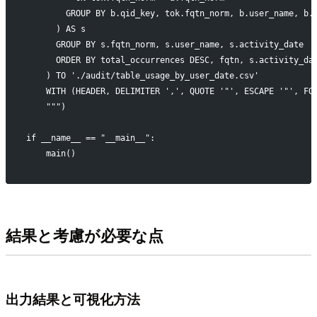
        GROUP BY b.qid_key, tok.fqtn_norm, b.user_name, b.
      ) AS s
      GROUP BY s.fqtn_norm, s.user_name, s.activity_date
      ORDER BY total_occurrences DESC, fqtn, s.activity_da
    ) TO './audit/table_usage_by_user_date.csv'
    WITH (HEADER, DELIMITER ',', QUOTE '"', ESCAPE '"', FO
    """)    
if __name__ == "__main__":
    main()
結果と考慮が必要な点
出力結果と可視化方法