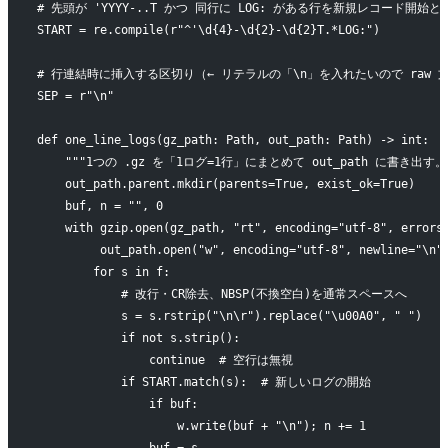
# 先頭が 'YYYY-..T かつ 同行に LOG: がある行を新規レコード開始と
START = re.compile(r"^'\d{4}-\d{2}-\d{2}T.*LOG:")
# 行連結時に挿入する区切り（← リテラルの「\n」を入れたいので raw 
SEP = r"\n"
def one_line_logs(gz_path: Path, out_path: Path) -> int:
    """1つの .gz を「1ログ=1行」にまとめて out_path に書き出
    out_path.parent.mkdir(parents=True, exist_ok=True)
    buf, n = "", 0
    with gzip.open(gz_path, "rt", encoding="utf-8", errors
         out_path.open("w", encoding="utf-8", newline="\n"
        for s in f:
            # 改行・CR除去、NBSP(不換空白)を通常スペースへ
            s = s.rstrip("\n\r").replace("\u00A0", " ")
            if not s.strip():
                continue  # 空行は無視
            if START.match(s):  # 新しいログの開始
                if buf:
                    w.write(buf + "\n"); n += 1
                buf = s