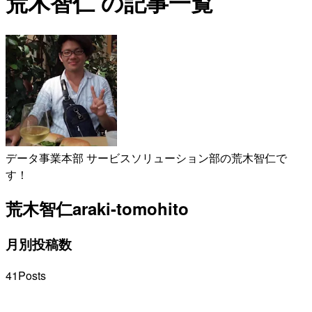
荒木智仁 の記事一覧
データ事業本部 サービスソリューション部の荒木智仁で
す！
荒木智仁
araki-tomohito
月別投稿数
41
Posts