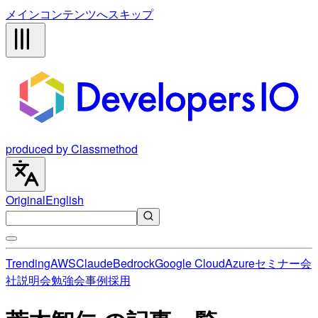
メインコンテンツへスキップ
produced by Classmethod
Original
English
Trending
AWS
Claude
Bedrock
Google Cloud
Azure
セミナー
会
社説明会
勉強会
事例
採用