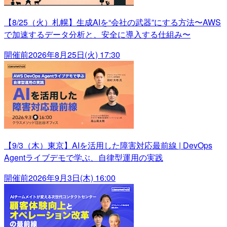
【8/25（火）札幌】生成AIを“会社の武器”にする方法〜AWS
で加速するデータ分析と、安全に導入する仕組み〜
開催前
2026年8月25日(火) 17:30
【9/3（木）東京】AIを活用した障害対応最前線 | DevOps
Agentライブデモで学ぶ、自律型運用の実践
開催前
2026年9月3日(木) 16:00