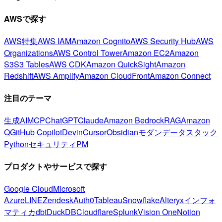
AWSで探す
AWS特集
AWS IAM
Amazon Cognito
AWS Security Hub
AWS
Organizations
AWS Control Tower
Amazon EC2
Amazon
S3
S3 Tables
AWS CDK
Amazon QuickSight
Amazon
Redshift
AWS Amplify
Amazon CloudFront
Amazon Connect
注目のテーマ
生成AI
MCP
ChatGPT
Claude
Amazon Bedrock
RAG
Amazon
Q
GitHub Copilot
Devin
Cursor
Obsidian
モダンデータスタック
Python
セキュリティ
PM
プロダクトやサービスで探す
Google Cloud
Microsoft
Azure
LINE
Zendesk
Auth0
Tableau
Snowflake
Alteryx
インフォ
マティカ
dbt
DuckDB
Cloudflare
Splunk
Vision One
Notion