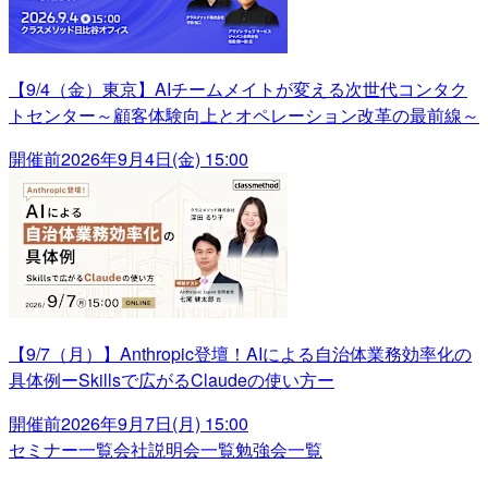
【9/4（金）東京】AIチームメイトが変える次世代コンタク
トセンター～顧客体験向上とオペレーション改革の最前線～
開催前
2026年9月4日(金) 15:00
【9/7（月）】Anthropic登壇！AIによる自治体業務効率化の
具体例ーSkillsで広がるClaudeの使い方ー
開催前
2026年9月7日(月) 15:00
セミナー一覧
会社説明会一覧
勉強会一覧