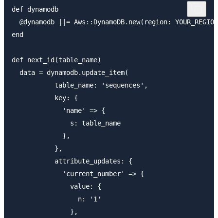
def dynamodb

  @dynamodb ||= Aws::DynamoDB.new(region: YOUR_REGION
end

def next_id(table_name)

  data = dynamodb.update_item(

           table_name: 'sequences',

           key: {

             'name' => {

               s: table_name

             },

           },

           attribute_updates: {

             'current_number' => {

               value: {

                 n: '1'

               },
