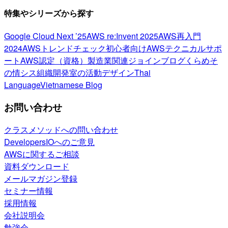
特集やシリーズから探す
Google Cloud Next ’25
AWS re:Invent 2025
AWS再入門
2024
AWSトレンドチェック
初心者向け
AWSテクニカルサポ
ート
AWS認定（資格）
製造業関連
ジョインブログ
くらめそ
の情シス
組織開発室の活動
デザイン
Thai
Language
Vietnamese Blog
お問い合わせ
クラスメソッドへの問い合わせ
DevelopersIOへのご意見
AWSに関するご相談
資料ダウンロード
メールマガジン登録
セミナー情報
採用情報
会社説明会
勉強会