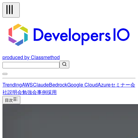
produced by Classmethod
Trending
AWS
Claude
Bedrock
Google Cloud
Azure
セミナー
会
社説明会
勉強会
事例
採用
目次