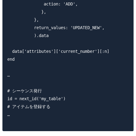
               action: 'ADD',

              },

           },

           return_values: 'UPDATED_NEW',

           ).data

  data['attributes']['current_number'][:n]

end

…

# シーケンス発行

id = next_id('my_table')

# アイテムを登録する

…
