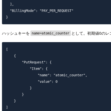
  ],

  "BillingMode": "PAY_PER_REQUEST"

ハッシュキーを
として。初期値0のレ
name=atomic_counter
[

    {

        "PutRequest": {

            "Item": {

                "name": "atomic_counter",

                "value": 0

            }

        }

    }
