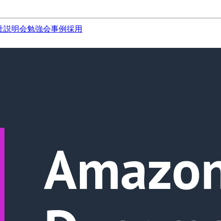
社説明会
勉強会
事例
採用