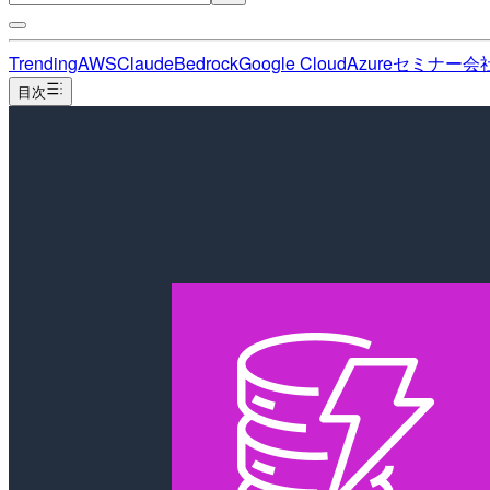
Trending
AWS
Claude
Bedrock
Google Cloud
Azure
セミナー
会
目次