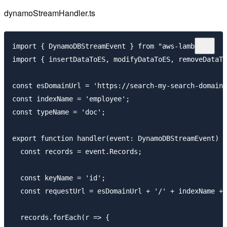
dynamoStreamHandler.ts
import { DynamoDBStreamEvent } from "aws-lambda";

import { insertDataToES, modifyDataToES, removeDataTo
const esDomainUrl = 'https://search-my-search-domain-
const indexName = 'employee';

const typeName = 'doc';

export function handler(event: DynamoDBStreamEvent) {

  const records = event.Records;

  const keyName = 'id';

  const requestUrl = esDomainUrl + '/' + indexName + 
  records.forEach(r => {
