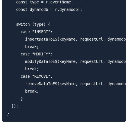
    const type = r.eventName;

    const dynamodb = r.dynamodb!;

    switch (type) {

      case "INSERT":

        insertDataToES(keyName, requestUrl, dynamodb)
        break;

      case "MODIFY":

        modifyDataToES(keyName, requestUrl, dynamodb)
        break;

      case "REMOVE":

        removeDataToES(keyName, requestUrl, dynamodb)
        break;

      } 

  });
