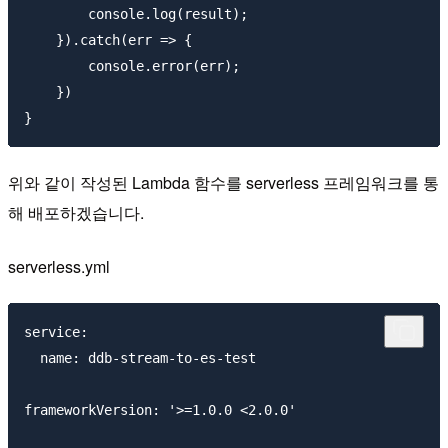
        console.log(result);

    }).catch(err => {

        console.error(err);

    })

위와 같이 작성된 Lambda 함수를 serverless 프레임워크를 통
해 배포하겠습니다.
serverless.yml
service:

  name: ddb-stream-to-es-test

frameworkVersion: '>=1.0.0 <2.0.0'
