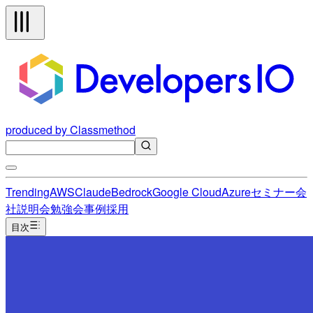
produced by Classmethod
Trending
AWS
Claude
Bedrock
Google Cloud
Azure
セミナー
会
社説明会
勉強会
事例
採用
目次