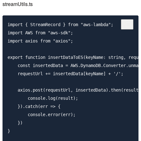
streamUtils.ts
import { StreamRecord } from "aws-lambda";

import AWS from "aws-sdk";

import axios from "axios";

export function insertDataToES(keyName: string, reque
    const insertedData = AWS.DynamoDB.Converter.unmar
    requestUrl += insertedData[keyName] + '/';

    axios.post(requestUrl, insertedData).then(result 
        console.log(result);

    }).catch(err => {

        console.error(err);

    })

}
