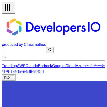
produced by Classmethod
Trending
AWS
Claude
Bedrock
Google Cloud
Azure
セミナー
会
社説明会
勉強会
事例
採用
目次