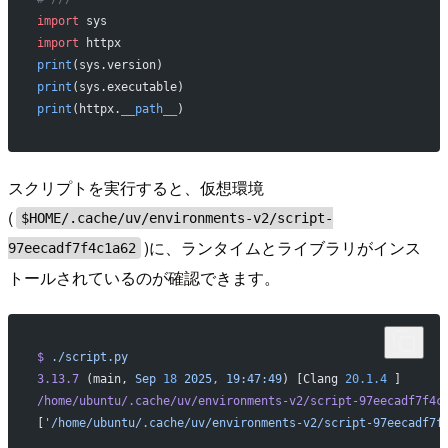
import
 sys
import
 httpx
print
(sys.version)
print
(sys.executable)
print
(httpx.
__path__
)
スクリプトを実行すると、仮想環境
(
$HOME/.cache/uv/environments-v2/script-
)に、ランタイムとライブラリがインス
97eecadf7f4c1a62
トールされているのが確認できます。
$
 ./script.py
3.13.7
 (main, 
Sep
 18
 2025,
 19:47:49
) [Clang 
20.1.4
 ]
/home/ubuntu/.cache/uv/environments-v2/script-97eecadf7f4c
[
'/home/ubuntu/.cache/uv/environments-v2/script-97eecadf7f