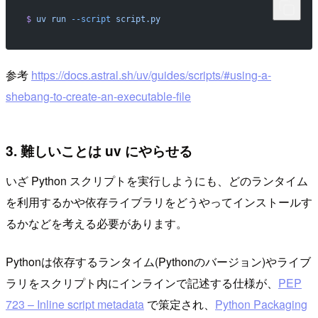
$
 uv
 run
 --script
 script.py
参考
https://docs.astral.sh/uv/guides/scripts/#using-a-
shebang-to-create-an-executable-file
3. 難しいことは uv にやらせる
いざ Python スクリプトを実行しようにも、どのランタイム
を利用するかや依存ライブラリをどうやってインストールす
るかなどを考える必要があります。
Pythonは依存するランタイム(Pythonのバージョン)やライブ
ラリをスクリプト内にインラインで記述する仕様が、
PEP
723 – Inline script metadata
で策定され、
Python Packaging