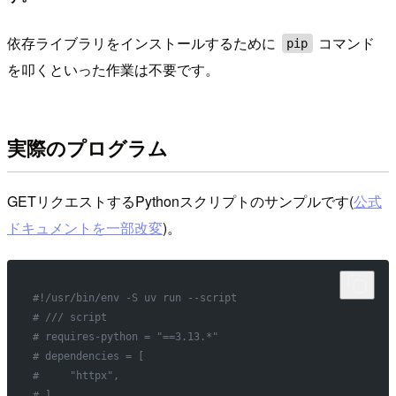
依存ライブラリをインストールするために
コマンド
pip
を叩くといった作業は不要です。
実際のプログラム
GETリクエストするPythonスクリプトのサンプルです(
公式
ドキュメントを一部改変
)。
#!/usr/bin/env -S uv run --script
# /// script
# requires-python = "==3.13.*"
# dependencies = [
#     "httpx",
# ]