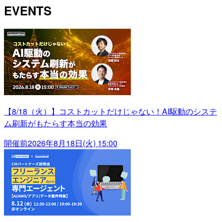
EVENTS
【8/18（火）】コストカットだけじゃない！AI駆動のシステ
ム刷新がもたらす本当の効果
開催前
2026年8月18日(火) 15:00