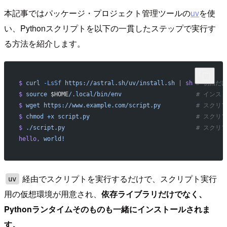
本記事ではパッケージ・プロジェクト管理ツールの
uv
を使
い、Pythonスクリプトを以下の一貫したステップで実行す
る方法を紹介します。
$
 curl
 -LsSf
 https://astral.sh/uv/install.sh
 |
 sh
 # 初回だ
$
 source
 $HOME
/.local/bin/env
                     # 
$
 wget
 https://www.example.com/script.py
          # ス
$
 chmod
 +x
 script.py
                              # 
$
 ./script.py
                                  
hello,
 world!
経由でスクリプトを実行するだけで、スクリプト実行
uv
用の仮想環境が用意され、
依存ライブラリだけでなく、
Pythonランタイムそのものも一緒にインストールされま
す。