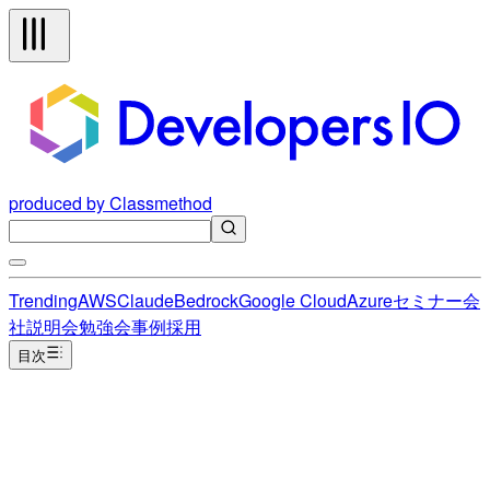
produced by Classmethod
Trending
AWS
Claude
Bedrock
Google Cloud
Azure
セミナー
会
社説明会
勉強会
事例
採用
目次