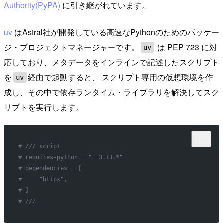
Authority(PyPA)
に引き継がれています。
uv
はAstral社が開発している高速なPythonのためのパッケー
ジ・プロジェクトマネージャーです。
は PEP 723 に対
uv
応しており、メタデータをインラインで記述したスクリプト
を
経由で起動すると、 スクリプト専用の仮想環境を作
uv
成し、その中で依存ランタイム・ライブラリを解決してスク
リプトを実行します。
# /// script
# requires-python = "==3.13.*"
# dependencies = [
#     "httpx",
# ]
# ///