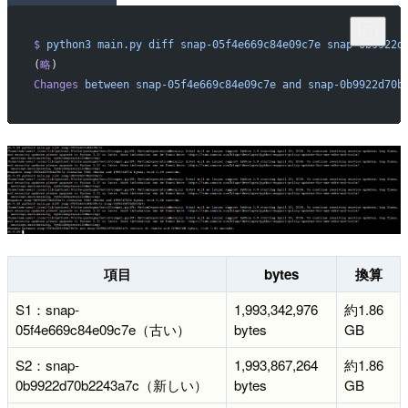
$
 python3
 main.py
 diff
 snap-05f4e669c84e09c7e
 snap-0b9922d
(
略
)
Changes
 between
 snap-05f4e669c84e09c7e
 and
 snap-0b9922d70b
項目
bytes
換算
S1：snap-
1,993,342,976
約1.86
05f4e669c84e09c7e（古い）
bytes
GB
S2：snap-
1,993,867,264
約1.86
0b9922d70b2243a7c（新しい）
bytes
GB