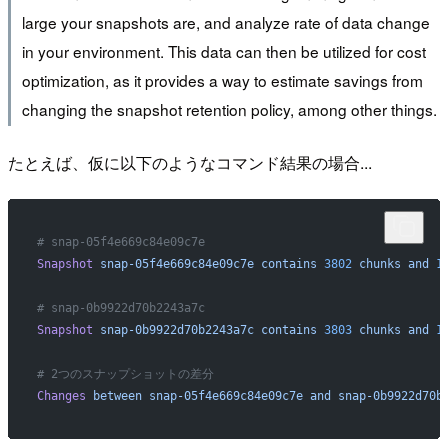
large your snapshots are, and analyze rate of data change
in your environment. This data can then be utilized for cost
optimization, as it provides a way to estimate savings from
changing the snapshot retention policy, among other things.
たとえば、仮に以下のようなコマンド結果の場合...
# snap-05f4e669c84e09c7e
Snapshot
 snap-05f4e669c84e09c7e
 contains
 3802
 chunks
 and
 1
# snap-0b9922d70b2243a7c
Snapshot
 snap-0b9922d70b2243a7c
 contains
 3803
 chunks
 and
 1
# 2つのスナップショットの差分
Changes
 between
 snap-05f4e669c84e09c7e
 and
 snap-0b9922d70b