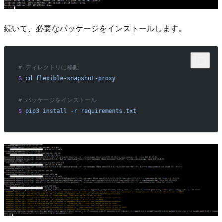
続いて、必要なパッケージをインストールします。
# ディレクトリに移動
$
 cd
 flexible-snapshot-proxy
# パッケージをインストール
$
 pip3
 install
 -r
 requirements.txt