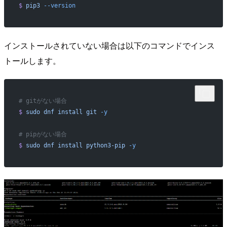
$
 pip3
 --version
インストールされていない場合は以下のコマンドでインス
トールします。
# gitがない場合
$
 sudo
 dnf
 install
 git
 -y
# pipがない場合
$
 sudo
 dnf
 install
 python3-pip
 -y