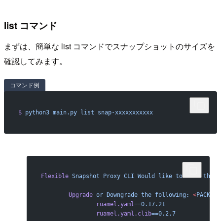
list コマンド
まずは、簡単な list コマンドでスナップショットのサイズを
確認してみます。
コマンド例
$
 python3
 main.py
 list
 snap-xxxxxxxxxxx
!
Flexible
 Snapshot
 Proxy
 CLI
 Would
 like
 to
 make
 the
 f
        Upgrade
 or
 Downgrade
 the
 following:
 <
PACKAG
E
                ruamel.yaml
==0.17.21
                ruamel.yaml.clib
==0.2.7