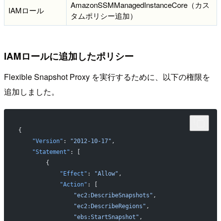
AmazonSSMManagedInstanceCore（カス
IAMロール
タムポリシー追加）
IAMロールに追加したポリシー
Flexible Snapshot Proxy を実行するために、以下の権限を
追加しました。
{
    "Version"
: 
"2012-10-17"
,
    "Statement"
: [
        {
            "Effect"
: 
"Allow"
,
            "Action"
: [
                "ec2:DescribeSnapshots"
,
                "ec2:DescribeRegions"
,
                "ebs:StartSnapshot"
,