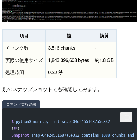
項目
値
換算
チャンク数
3,516 chunks
-
実際の使用サイズ
1,843,396,608 bytes
約1.8 GB
処理時間
0.22 秒
-
別のスナップショットでも確認してみます。
コマンド実行結果
$
 python3
 main.py
 list
 snap-04e24551687a5e332
(
略
)
Snapshot
 snap-04e24551687a5e332
 contains
 1088
 chunks
 and
 5