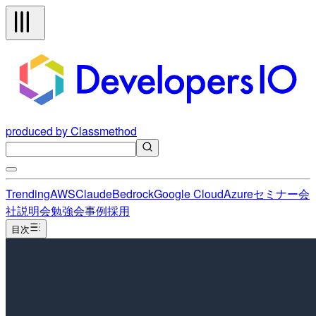
produced by Classmethod
Trending
AWS
Claude
Bedrock
Google Cloud
Azure
セミナー
会
社説明会
勉強会
事例
採用
目次