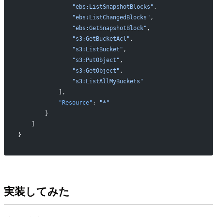
                "ebs:ListSnapshotBlocks"
,
                "ebs:ListChangedBlocks"
,
                "ebs:GetSnapshotBlock"
,
                "s3:GetBucketAcl"
,
                "s3:ListBucket"
,
                "s3:PutObject"
,
                "s3:GetObject"
,
                "s3:ListAllMyBuckets"
            ],
            "Resource"
: 
"*"
        }
    ]
}
実装してみた