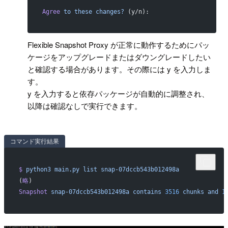
Agree
 to
 these
 changes?
 (y/n):
Flexible Snapshot Proxy が正常に動作するためにパッ
ケージをアップグレードまたはダウングレードしたい
と確認する場合があります。その際には y を入力しま
す。
y を入力すると依存パッケージが自動的に調整され、
以降は確認なしで実行できます。
コマンド実行結果
$
 python3
 main.py
 list
 snap-07dccb543b012498a
(
略
)
Snapshot
 snap-07dccb543b012498a
 contains
 3516
 chunks
 and
 1