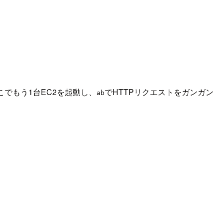
でもう1台EC2を起動し、
でHTTPリクエストをガンガン
ab