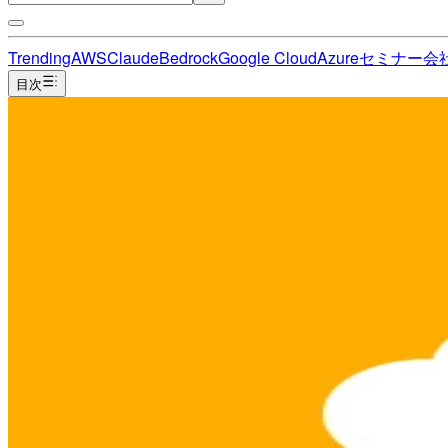
Trending
AWS
Claude
Bedrock
Google Cloud
Azure
セミナー
会
目次