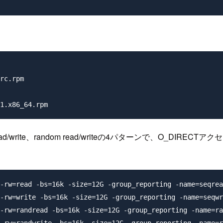
rc.rpm

d/write、random read/writeの4パターンで、O_DI
-rw=read -bs=16k -size=12G -group_reporting -name=seqrea
-rw=write -bs=16k -size=12G -group_reporting -name=seqwr
-rw=randread -bs=16k -size=12G -group_reporting -name=ra