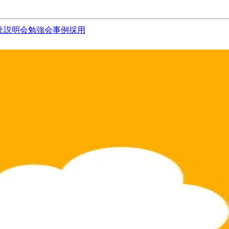
社説明会
勉強会
事例
採用