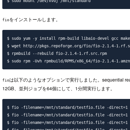
をインストールします。
fio
$ sudo yum -y install rpm-build libaio-devel gcc make

$ wget http://pkgs.repoforge.org/fio/fio-2.1.4-1.rf.s
$ rpmbuild --rebuild fio-2.1.4-1.rf.src.rpm

は以下のようなオプションで実行しました。sequential rea
fio
12GB、並列ジョブを64個にして、1分間実行します。
$ fio -filename=/mnt/standard/testfio.file -direct=1 
$ fio -filename=/mnt/standard/testfio.file -direct=1 
$ fio -filename=/mnt/standard/testfio.file -direct=1 