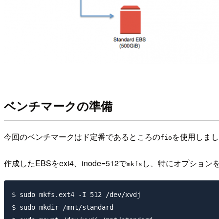
ベンチマークの準備
今回のベンチマークはド定番であるところの
を使用しまし
fio
作成したEBSをext4、inode=512で
し、特にオプション
mkfs
$ sudo mkfs.ext4 -I 512 /dev/xvdj

$ sudo mkdir /mnt/standard
