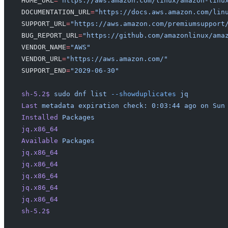
HOME_URL
=
"https://aws.amazon.com/linux/amazon-linu
DOCUMENTATION_URL
=
"https://docs.aws.amazon.com/lin
SUPPORT_URL
=
"https://aws.amazon.com/premiumsupport
BUG_REPORT_URL
=
"https://github.com/amazonlinux/ama
VENDOR_NAME
=
"AWS"
VENDOR_URL
=
"https://aws.amazon.com/"
SUPPORT_END
=
"2029-06-30"
sh-5.2$
 sudo
 dnf
 list
 --showduplicates
 jq
Last
 metadata
 expiration
 check:
 0:03:44
 ago
 on
 Sun
Installed
 Packages
jq.x86_64
                                         
Available
 Packages
jq.x86_64
                                         
jq.x86_64
                                         
jq.x86_64
                                         
jq.x86_64
                                         
jq.x86_64
                                         
sh-5.2$