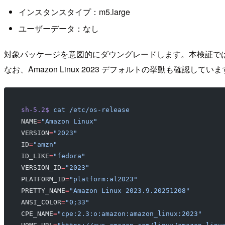
インスタンスタイプ：m5.large
ユーザーデータ：なし
対象パッケージを意図的にダウングレードします。本検証では 
なお、Amazon Linux 2023 デフォルトの挙動も確認し
sh-5.2$
 cat
 /etc/os-release
NAME
=
"Amazon Linux"
VERSION
=
"2023"
ID
=
"amzn"
ID_LIKE
=
"fedora"
VERSION_ID
=
"2023"
PLATFORM_ID
=
"platform:al2023"
PRETTY_NAME
=
"Amazon Linux 2023.9.20251208"
ANSI_COLOR
=
"0;33"
CPE_NAME
=
"cpe:2.3:o:amazon:amazon_linux:2023"