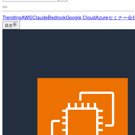
Trending
AWS
Claude
Bedrock
Google Cloud
Azure
セミナー
会
目次