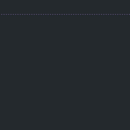
                                                        
--------------------------------------------------------
                                                        
                                                        
                                                        
                                                        
                                                        
                                                        
                                                        