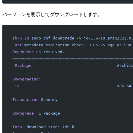
バージョンを明示してダウングレードします。
sh-5.2$
 sudo
 dnf
 downgrade
 -y
 jq-1.6-10.amzn2023.0
Last
 metadata
 expiration
 check:
 0:05:25
 ago
 on
 Sun
Dependencies
 resolved.
==================================================
 Package
                                    Archit
==================================================
Downgrading:
 jq
                                         x86_64
Transaction
 Summary
==================================================
Downgrade
  1
 Package
Total
 download
 size:
 189
 k