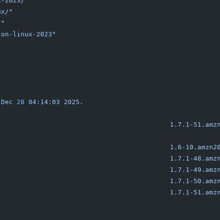
x-2023/"
ux/"
/"
zon-linux-2023"
 Dec
 28
 04:14:03
 2025.
                                            1.7.1-51.amz
                                            1.6-10.amzn2
                                            1.7.1-48.amz
                                            1.7.1-49.amz
                                            1.7.1-50.amz
                                            1.7.1-51.amz