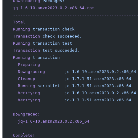
Downloading
 Packages:
jq-1.6-10.amzn2023.0.2.x86_64.rpm
                 
--------------------------------------------------
Total
                                             
Running
 transaction
 check
Transaction
 check
 succeeded.
Running
 transaction
 test
Transaction
 test
 succeeded.
Running
 transaction
  Preparing
        :
                              
  Downgrading
      :
 jq-1.6-10.amzn2023.0.2.x86_64
  Cleanup
          :
 jq-1.7.1-51.amzn2023.x86_64
  
  Running
 scriptlet:
 jq-1.7.1-51.amzn2023.x86_64
  
  Verifying
        :
 jq-1.6-10.amzn2023.0.2.x86_64
  Verifying
        :
 jq-1.7.1-51.amzn2023.x86_64
  
Downgraded:
  jq-1.6-10.amzn2023.0.2.x86_64
Complete!