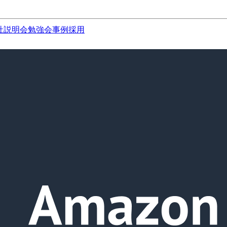
社説明会
勉強会
事例
採用