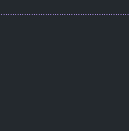
                                                        
--------------------------------------------------------
                                                        
                                                        
                                                        
                                                        
                                                        
                                                        
                                                        