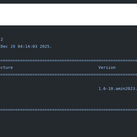
.2
 Dec
 28
 04:14:03
 2025.
========================================================
ecture
                                   Version
        
========================================================
                                         1.6-10.amzn2023
========================================================