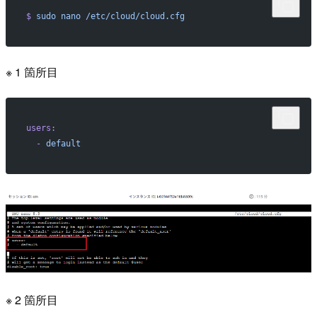
$
 sudo
 nano
 /etc/cloud/cloud.cfg
※ 1 箇所目
users:
  -
 default
※ 2 箇所目