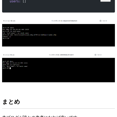
users:
 []
まとめ