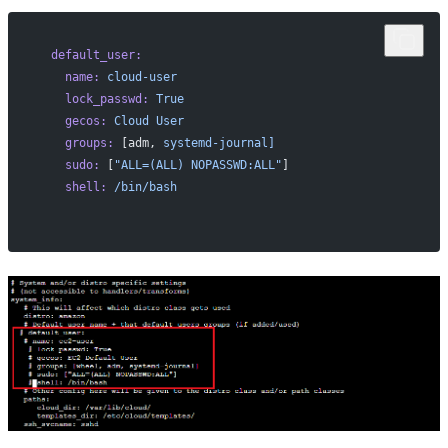
  default_user:
    name:
 cloud-user
    lock_passwd:
 True
    gecos:
 Cloud
 User
    groups:
 [adm, 
systemd-journal]
    sudo:
 [
"ALL=(ALL) NOPASSWD:ALL"
]
    shell:
 /bin/bash