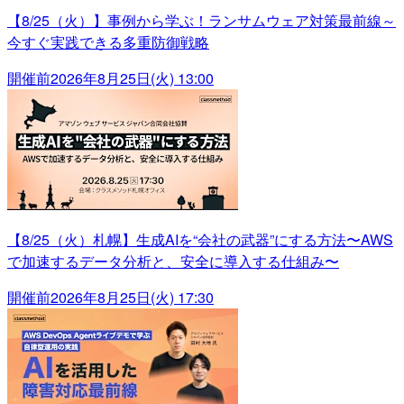
【8/25（火）】事例から学ぶ！ランサムウェア対策最前線～
今すぐ実践できる多重防御戦略
開催前
2026年8月25日(火) 13:00
【8/25（火）札幌】生成AIを“会社の武器”にする方法〜AWS
で加速するデータ分析と、安全に導入する仕組み〜
開催前
2026年8月25日(火) 17:30