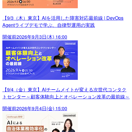
【9/3（木）東京】AIを活用した障害対応最前線 | DevOps
Agentライブデモで学ぶ、自律型運用の実践
開催前
2026年9月3日(木) 16:00
【9/4（金）東京】AIチームメイトが変える次世代コンタク
トセンター～顧客体験向上とオペレーション改革の最前線～
開催前
2026年9月4日(金) 15:00