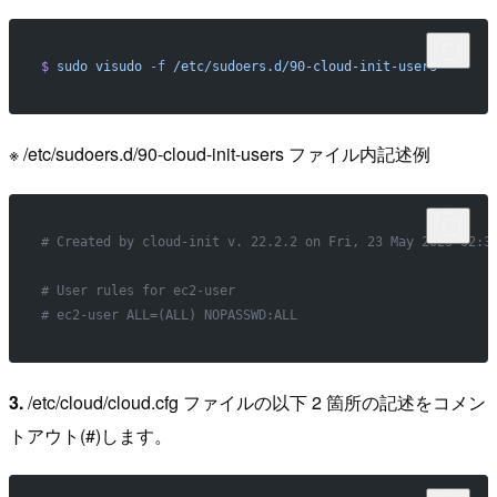
$
 sudo
 visudo
 -f
 /etc/sudoers.d/90-cloud-init-users
※ /etc/sudoers.d/90-cloud-init-users ファイル内記述例
# Created by cloud-init v. 22.2.2 on Fri, 23 May 2025 02:3
# User rules for ec2-user
# ec2-user ALL=(ALL) NOPASSWD:ALL
3.
/etc/cloud/cloud.cfg ファイルの以下 2 箇所の記述をコメン
トアウト(#)します。