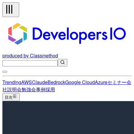
produced by Classmethod
Trending
AWS
Claude
Bedrock
Google Cloud
Azure
セミナー
会
社説明会
勉強会
事例
採用
目次