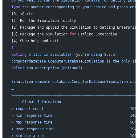
Do
 you
 want
 to
 run
 the
 simulation
 locally,
 on
 Gatling
 Ente
Type
 the
 number
 corresponding
 to
 your
 choice
 and
 press
 ent
[0] 
<
Quit
>
[1] Run the Simulation locally
[2] Package and upload the Simulation to Gatling Enterpris
[3] Package the Simulation 
for
 Gatling Enterprise
[4] Show help and exit
1
Gatling
 3.11.5
 is
 available!
 (you
're using 3.9.5)
computerdatabase.ComputerDatabaseSimulation is the only si
Select run description (optional)
Simulation computerdatabase.ComputerDatabaseSimulation sta
…
==========================================================
---- Global Information ----------------------------------
> request count                                        108
> min response time                                    146
> max response time                                    504
> mean response time                                   194
> std deviation                                        100