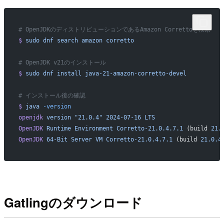
# OpenJDKのディストリビューションであるAmazon Correttoを検索
$
 sudo
 dnf
 search
 amazon
 corretto
# OpenJDK v21のインストール
$
 sudo
 dnf
 install
 java-21-amazon-corretto-devel
# インストール後の確認
$
 java
 -version
openjdk
 version
 "21.0.4"
 2024-07-16
 LTS
OpenJDK
 Runtime
 Environment
 Corretto-21.0.4.7.1
 (build 
21.
OpenJDK
 64-Bit
 Server
 VM
 Corretto-21.0.4.7.1
 (build 
21.0.4
Gatlingのダウンロード