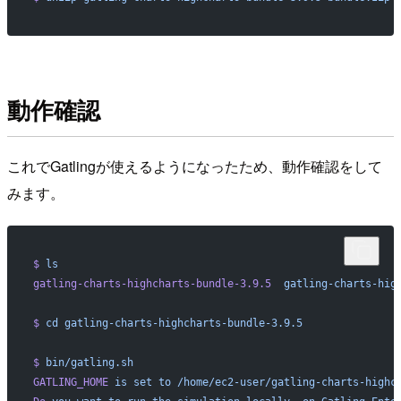
動作確認
これでGatlingが使えるようになったため、動作確認をして
みます。
$
 ls
gatling-charts-highcharts-bundle-3.9.5
  gatling-charts-hig
$
 cd
 gatling-charts-highcharts-bundle-3.9.5
$
 bin/gatling.sh
GATLING_HOME
 is
 set
 to
 /home/ec2-user/gatling-charts-highc