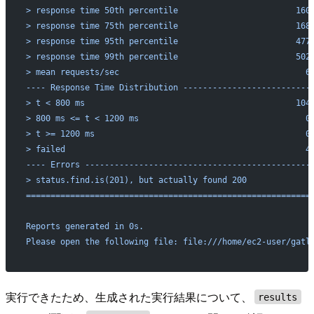
> response time 50th percentile                        160
> response time 75th percentile                        168
> response time 95th percentile                        477
> response time 99th percentile                        502
> mean requests/sec                                      6
---- Response Time Distribution --------------------------
> t < 800 ms                                           104
> 800 ms <= t < 1200 ms                                  0
> t >= 1200 ms                                           0
> failed                                                 4
---- Errors ----------------------------------------------
> status.find.is(201), but actually found 200             
==========================================================
Reports generated in 0s.
Please open the following file: file:///home/ec2-user/gatl
実行できたため、生成された実行結果について、
results