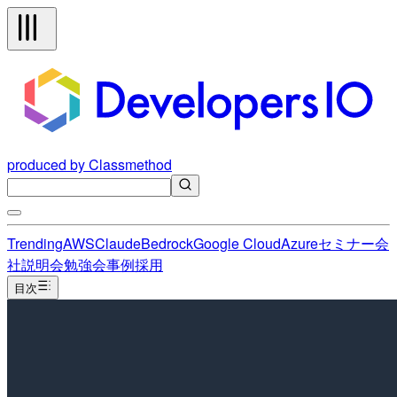
produced by Classmethod
Trending
AWS
Claude
Bedrock
Google Cloud
Azure
セミナー
会
社説明会
勉強会
事例
採用
目次