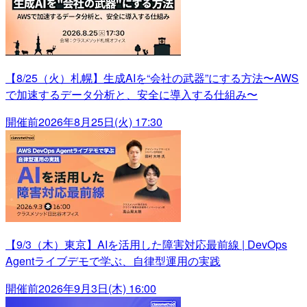
【8/25（火）札幌】生成AIを“会社の武器”にする方法〜AWS
で加速するデータ分析と、安全に導入する仕組み〜
開催前
2026年8月25日(火) 17:30
【9/3（木）東京】AIを活用した障害対応最前線 | DevOps
Agentライブデモで学ぶ、自律型運用の実践
開催前
2026年9月3日(木) 16:00