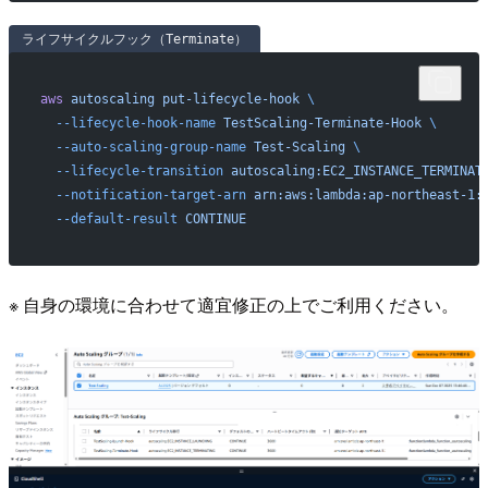
ライフサイクルフック（Terminate）
aws
 autoscaling
 put-lifecycle-hook
 \
  --lifecycle-hook-name
 TestScaling-Terminate-Hook
 \
  --auto-scaling-group-name
 Test-Scaling
 \
  --lifecycle-transition
 autoscaling:EC2_INSTANCE_TERMINAT
  --notification-target-arn
 arn:aws:lambda:ap-northeast-1:
  --default-result
 CONTINUE
※ 自身の環境に合わせて適宜修正の上でご利用ください。