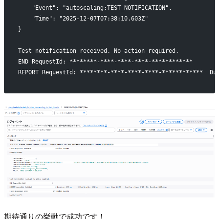
    "Event": "autoscaling:TEST_NOTIFICATION",
    "Time": "2025-12-07T07:38:10.603Z"
}
Test notification received. No action required.
END RequestId: ********-****-****-****-************
REPORT RequestId: ********-****-****-****-************  Du
期待通りの挙動で成功です！