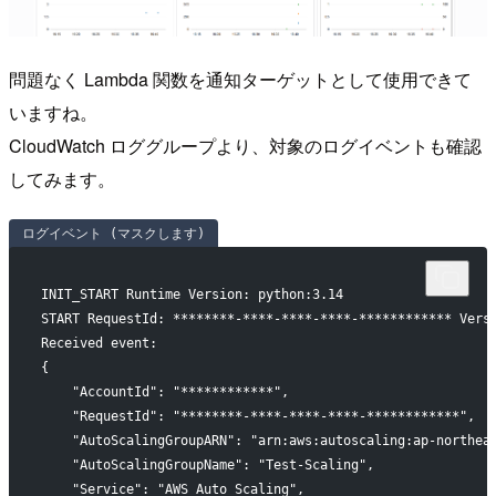
問題なく Lambda 関数を通知ターゲットとして使用できて
いますね。
CloudWatch ロググループより、対象のログイベントも確認
してみます。
ログイベント (マスクします)
INIT_START Runtime Version: python:3.14
START RequestId: ********-****-****-****-************ Vers
Received event:
{
    "AccountId": "************",
    "RequestId": "********-****-****-****-************",
    "AutoScalingGroupARN": "arn:aws:autoscaling:ap-northea
    "AutoScalingGroupName": "Test-Scaling",
    "Service": "AWS Auto Scaling",