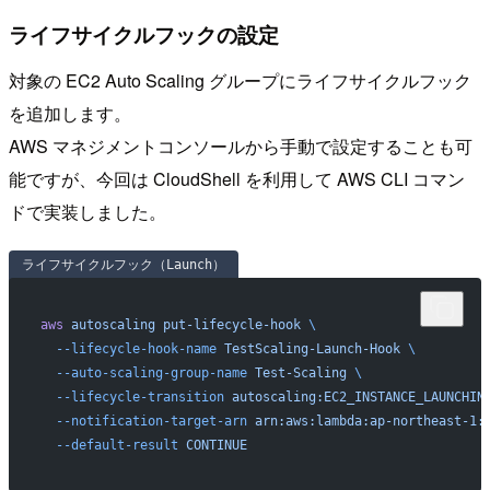
ライフサイクルフックの設定
対象の EC2 Auto Scaling グループにライフサイクルフック
を追加します。
AWS マネジメントコンソールから手動で設定することも可
能ですが、今回は CloudShell を利用して AWS CLI コマン
ドで実装しました。
ライフサイクルフック（Launch）
aws
 autoscaling
 put-lifecycle-hook
 \
  --lifecycle-hook-name
 TestScaling-Launch-Hook
 \
  --auto-scaling-group-name
 Test-Scaling
 \
  --lifecycle-transition
 autoscaling:EC2_INSTANCE_LAUNCHIN
  --notification-target-arn
 arn:aws:lambda:ap-northeast-1:
  --default-result
 CONTINUE