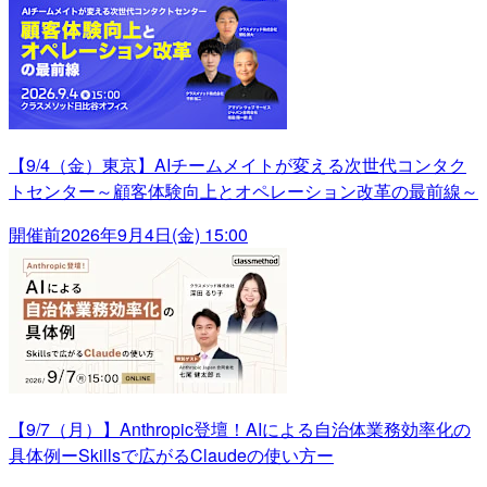
【9/4（金）東京】AIチームメイトが変える次世代コンタク
トセンター～顧客体験向上とオペレーション改革の最前線～
開催前
2026年9月4日(金) 15:00
【9/7（月）】Anthropic登壇！AIによる自治体業務効率化の
具体例ーSkillsで広がるClaudeの使い方ー