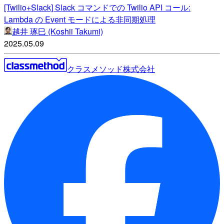
[Twilio+Slack] Slack コマンドでの Twilio API コール:
Lambda の Event モードによる非同期処理
越井 琢巳 (Koshii Takumi)
2025.05.09
クラスメソッド株式会社