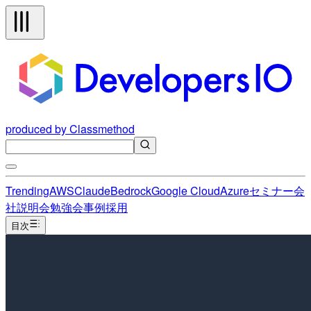
produced by Classmethod
Trending
AWS
Claude
Bedrock
Google Cloud
Azure
セミナー
会
社説明会
勉強会
事例
採用
目次