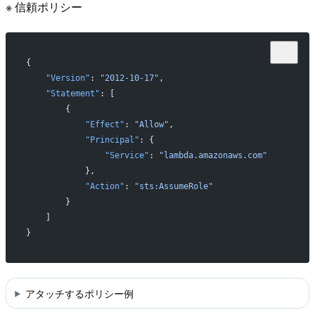
※ 信頼ポリシー
{
    "Version"
: 
"2012-10-17"
,
    "Statement"
: [
        {
            "Effect"
: 
"Allow"
,
            "Principal"
: {
                "Service"
: 
"lambda.amazonaws.com"
            },
            "Action"
: 
"sts:AssumeRole"
        }
    ]
}
アタッチするポリシー例