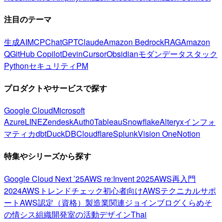
注目のテーマ
生成AI
MCP
ChatGPT
Claude
Amazon Bedrock
RAG
Amazon
Q
GitHub Copilot
Devin
Cursor
Obsidian
モダンデータスタック
Python
セキュリティ
PM
プロダクトやサービスで探す
Google Cloud
Microsoft
Azure
LINE
Zendesk
Auth0
Tableau
Snowflake
Alteryx
インフォ
マティカ
dbt
DuckDB
Cloudflare
Splunk
Vision One
Notion
特集やシリーズから探す
Google Cloud Next ’25
AWS re:Invent 2025
AWS再入門
2024
AWSトレンドチェック
初心者向け
AWSテクニカルサポ
ート
AWS認定（資格）
製造業関連
ジョインブログ
くらめそ
の情シス
組織開発室の活動
デザイン
Thai