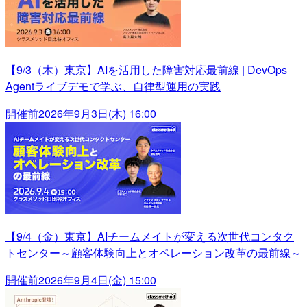
【9/3（木）東京】AIを活用した障害対応最前線 | DevOps
Agentライブデモで学ぶ、自律型運用の実践
開催前
2026年9月3日(木) 16:00
【9/4（金）東京】AIチームメイトが変える次世代コンタク
トセンター～顧客体験向上とオペレーション改革の最前線～
開催前
2026年9月4日(金) 15:00