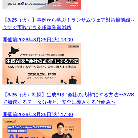
【8/25（火）】事例から学ぶ！ランサムウェア対策最前線～
今すぐ実践できる多重防御戦略
開催前
2026年8月25日(火) 13:00
【8/25（火）札幌】生成AIを“会社の武器”にする方法〜AWS
で加速するデータ分析と、安全に導入する仕組み〜
開催前
2026年8月25日(火) 17:30