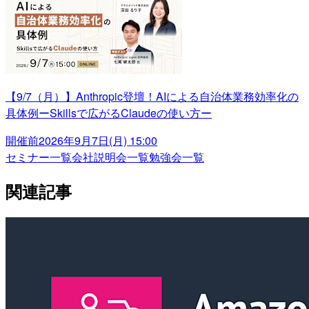
【9/7（月）】Anthropic登壇！AIによる自治体業務効率化の
具体例ーSkillsで広がるClaudeの使い方ー
開催前
2026年9月7日(月) 15:00
セミナー一覧
会社説明会一覧
勉強会一覧
関連記事