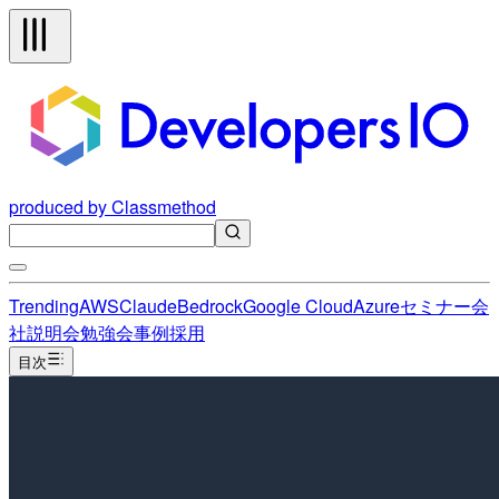
produced by Classmethod
Trending
AWS
Claude
Bedrock
Google Cloud
Azure
セミナー
会
社説明会
勉強会
事例
採用
目次