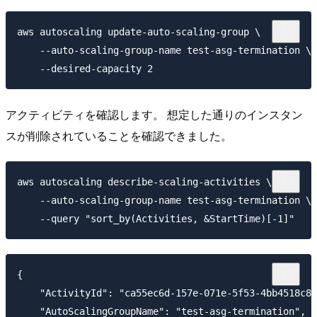
aws autoscaling update-auto-scaling-group \

    --auto-scaling-group-name test-asg-termination \

アクティビティを確認します。 想定した通りのインスタン
スが削除されていることを確認できました。
aws autoscaling describe-scaling-activities \

    --auto-scaling-group-name test-asg-termination \

{

    "ActivityId": "ca55ec6d-157e-071e-5f53-4bb4518c83
    "AutoScalingGroupName": "test-asg-termination",
