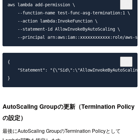
aws lambda add-permission \

    --function-name test-func-asg-termination:1 \

    --action lambda:InvokeFunction \

    --statement-id AllowInvokeByAutoScaling \

{

    "Statement": "{\"Sid\":\"AllowInvokeByAutoScaling
AutoScaling Groupの更新（Termination Policy
の設定）
最後にAutoScaling GroupのTermination Policyとして