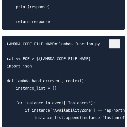
    print(response)

LAMBDA_CODE_FILE_NAME='lambda_function.py'

cat << EOF > ${LAMBDA_CODE_FILE_NAME}

import json

def lambda_handler(event, context):

    instance_list = []

    for instance in event['Instances']:

        if instance['AvailabilityZone'] == 'ap-northe
            instance_list.append(instance['InstanceId