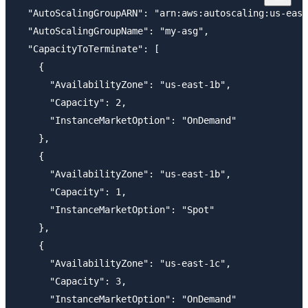
  "AutoScalingGroupARN": "arn:aws:autoscaling:us-east
  "AutoScalingGroupName": "my-asg",

  "CapacityToTerminate": [

    {

      "AvailabilityZone": "us-east-1b",

      "Capacity": 2,

      "InstanceMarketOption": "OnDemand"

    },

    {

      "AvailabilityZone": "us-east-1b",

      "Capacity": 1,

      "InstanceMarketOption": "Spot"

    },

    {

      "AvailabilityZone": "us-east-1c",

      "Capacity": 3,

      "InstanceMarketOption": "OnDemand"
