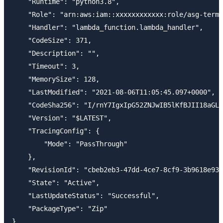
    "Runtime": "python3.8",

    "Role": "arn:aws:iam::xxxxxxxxxxxx:role/asg-termi
    "Handler": "lambda_function.lambda_handler",

    "CodeSize": 371,

    "Description": "",

    "Timeout": 3,

    "MemorySize": 128,

    "LastModified": "2021-08-06T11:05:45.097+0000",

    "CodeSha256": "I/rnY7IgxIpG52ZNJwIB5lKfBJII18aGLT
    "Version": "$LATEST",

    "TracingConfig": {

        "Mode": "PassThrough"

    },

    "RevisionId": "cbeb2eb3-47dd-4ce7-8cf9-3b9618e938
    "State": "Active",

    "LastUpdateStatus": "Successful",

    "PackageType": "Zip"
