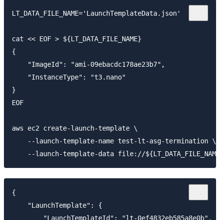
LT_DATA_FILE_NAME='LaunchTemplateData.json'

cat << EOF > ${LT_DATA_FILE_NAME}

{

    "ImageId": "ami-09ebacdc178ae23b7",

    "InstanceType": "t3.nano"

}

EOF

aws ec2 create-launch-template \

    --launch-template-name test-lt-asg-termination \

{

    "LaunchTemplate": {

        "LaunchTemplateId": "lt-0ef4832eb585a8e0b",
