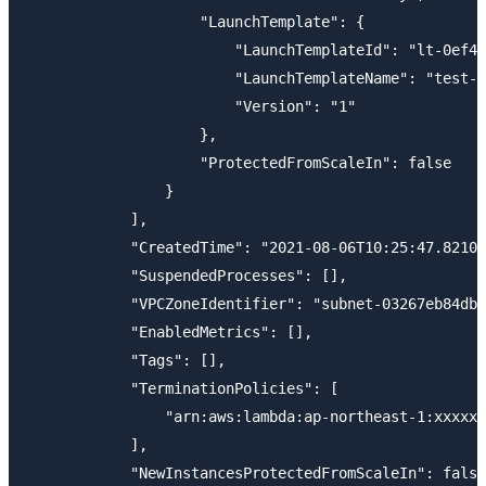
                    "LaunchTemplate": {

                        "LaunchTemplateId": "lt-0ef48
                        "LaunchTemplateName": "test-l
                        "Version": "1"

                    },

                    "ProtectedFromScaleIn": false

                }

            ],

            "CreatedTime": "2021-08-06T10:25:47.82100
            "SuspendedProcesses": [],

            "VPCZoneIdentifier": "subnet-03267eb84db1
            "EnabledMetrics": [],

            "Tags": [],

            "TerminationPolicies": [

                "arn:aws:lambda:ap-northeast-1:xxxxxx
            ],

            "NewInstancesProtectedFromScaleIn": false