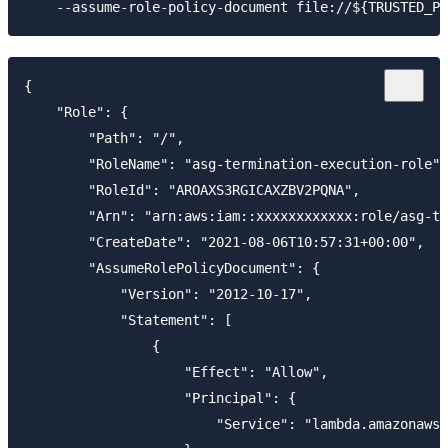
{

    "Role": {

        "Path": "/",

        "RoleName": "asg-termination-execution-role",

        "RoleId": "AROAXS3RGICAXZBV2PQNA",

        "Arn": "arn:aws:iam::xxxxxxxxxxxx:role/asg-te
        "CreateDate": "2021-08-06T10:57:31+00:00",

        "AssumeRolePolicyDocument": {

            "Version": "2012-10-17",

            "Statement": [

                {

                    "Effect": "Allow",

                    "Principal": {

                        "Service": "lambda.amazonaws.