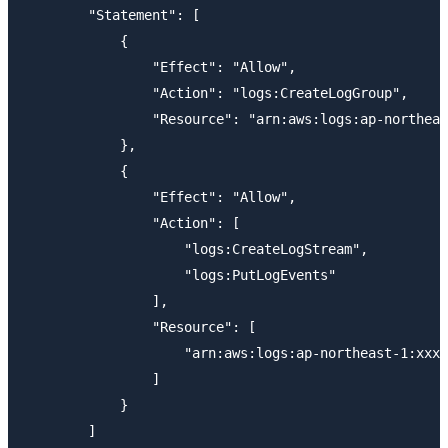
        "Statement": [

            {

                "Effect": "Allow",

                "Action": "logs:CreateLogGroup",

                "Resource": "arn:aws:logs:ap-northeas
            },

            {

                "Effect": "Allow",

                "Action": [

                    "logs:CreateLogStream",

                    "logs:PutLogEvents"

                ],

                "Resource": [

                    "arn:aws:logs:ap-northeast-1:xxxx
                ]

            }

        ]
