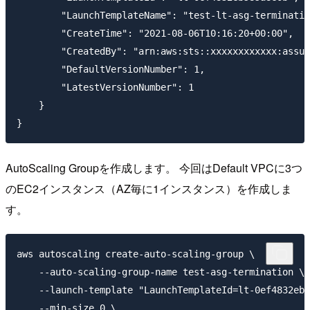
        "LaunchTemplateName": "test-lt-asg-terminatio
        "CreateTime": "2021-08-06T10:16:20+00:00",

        "CreatedBy": "arn:aws:sts::xxxxxxxxxxxx:assum
        "DefaultVersionNumber": 1,

        "LatestVersionNumber": 1

    }

AutoScaling Groupを作成します。 今回はDefault VPCに3つ
のEC2インスタンス（AZ毎に1インスタンス）を作成しま
す。
aws autoscaling create-auto-scaling-group \

    --auto-scaling-group-name test-asg-termination \

    --launch-template "LaunchTemplateId=lt-0ef4832eb5
    --min-size 0 \
