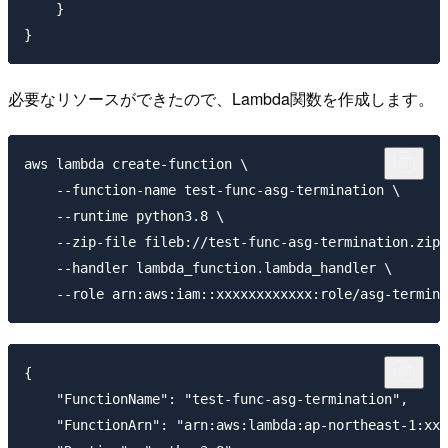
    }

必要なリソースができたので、Lambda関数を作成します。
aws lambda create-function \

    --function-name test-func-asg-termination \

    --runtime python3.8 \

    --zip-file fileb://test-func-asg-termination.zip 
    --handler lambda_function.lambda_handler \

{

    "FunctionName": "test-func-asg-termination",

    "FunctionArn": "arn:aws:lambda:ap-northeast-1:xxx