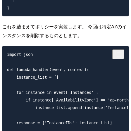
  ]

これを踏まえてポリシーを実装します。 今回は特定AZのイ
ンスタンスを削除するものとします。
import json

def lambda_handler(event, context):

    instance_list = []

    for instance in event['Instances']:

        if instance['AvailabilityZone'] == 'ap-northe
            instance_list.append(instance['InstanceId
    response = {'InstanceIDs': instance_list}
