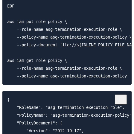
EOF

aws iam put-role-policy \

    --role-name asg-termination-execution-role \

    --policy-name asg-termination-execution-policy \

    --policy-document file://${INLINE_POLICY_FILE_NAM
aws iam get-role-policy \

    --role-name asg-termination-execution-role \

{

    "RoleName": "asg-termination-execution-role",

    "PolicyName": "asg-termination-execution-policy",

    "PolicyDocument": {

        "Version": "2012-10-17",
