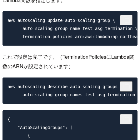
Lambda関数を指定します。
aws autoscaling update-auto-scaling-group \

    --auto-scaling-group-name test-asg-termination \

これで設定は完了です。（TerminationPoliciesにLambda関
数のARNが設定されています）
aws autoscaling describe-auto-scaling-groups \

{

    "AutoScalingGroups": [

        {
