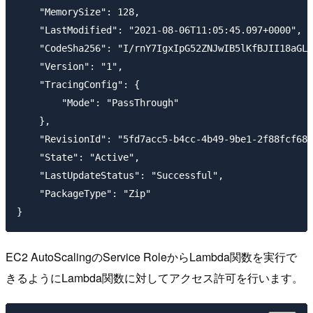
    "MemorySize": 128,

    "LastModified": "2021-08-06T11:05:45.097+0000",

    "CodeSha256": "I/rnY7IgxIpG52ZNJwIB5lKfBJII18aGLT
    "Version": "1",

    "TracingConfig": {

        "Mode": "PassThrough"

    },

    "RevisionId": "5fd7acc5-b4cc-4b49-9be1-2f88fcf687
    "State": "Active",

    "LastUpdateStatus": "Successful",

    "PackageType": "Zip"

EC2 AutoScalingのService RoleからLambda関数を実行で
きるようにLambda関数に対してアクセス許可を行います。