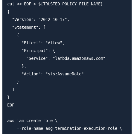
cat << EOF > ${TRUSTED_POLICY_FILE_NAME}

{

  "Version": "2012-10-17",

  "Statement": [

    {

      "Effect": "Allow",

      "Principal": {

        "Service": "lambda.amazonaws.com"

      },

      "Action": "sts:AssumeRole"

    }

  ]

}

EOF

aws iam create-role \

    --role-name asg-termination-execution-role \
