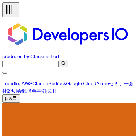
produced by Classmethod
Trending
AWS
Claude
Bedrock
Google Cloud
Azure
セミナー
会
社説明会
勉強会
事例
採用
目次