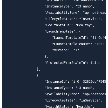
                    "InstanceType": "t3.nano",

                    "AvailabilityZone": "ap-northeast
                    "LifecycleState": "InService",

                    "HealthStatus": "Healthy",

                    "LaunchTemplate": {

                        "LaunchTemplateId": "lt-0ef48
                        "LaunchTemplateName": "test-l
                        "Version": "1"

                    },

                    "ProtectedFromScaleIn": false

                },

                {

                    "InstanceId": "i-0ff32820dd47545d
                    "InstanceType": "t3.nano",

                    "AvailabilityZone": "ap-northeast
                    "LifecycleState": "InService",

                    "HealthStatus": "Healthy",
