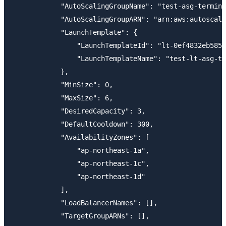
            "AutoScalingGroupName": "test-asg-termina
            "AutoScalingGroupARN": "arn:aws:autoscali
            "LaunchTemplate": {

                "LaunchTemplateId": "lt-0ef4832eb585a
                "LaunchTemplateName": "test-lt-asg-te
            },

            "MinSize": 0,

            "MaxSize": 6,

            "DesiredCapacity": 3,

            "DefaultCooldown": 300,

            "AvailabilityZones": [

                "ap-northeast-1a",

                "ap-northeast-1c",

                "ap-northeast-1d"

            ],

            "LoadBalancerNames": [],

            "TargetGroupARNs": [],
