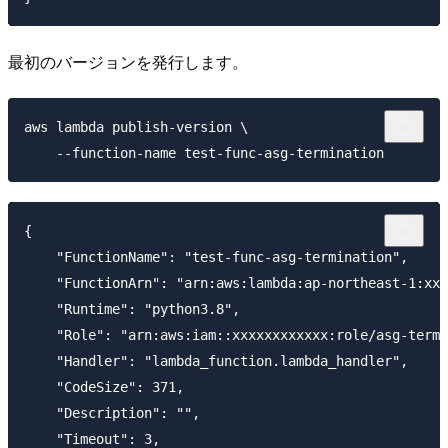
最初のバージョンを発行します。
aws lambda publish-version \

{

    "FunctionName": "test-func-asg-termination",

    "FunctionArn": "arn:aws:lambda:ap-northeast-1:xxx
    "Runtime": "python3.8",

    "Role": "arn:aws:iam::xxxxxxxxxxxx:role/asg-termi
    "Handler": "lambda_function.lambda_handler",

    "CodeSize": 371,

    "Description": "",

    "Timeout": 3,
