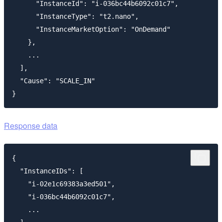
      "InstanceId": "i-036bc44b6092c01c7",

      "InstanceType": "t2.nano",

      "InstanceMarketOption": "OnDemand"

    },

    ...

  ],

  "Cause": "SCALE_IN"

Response data
{

  "InstanceIDs": [

    "i-02e1c69383a3ed501",

    "i-036bc44b6092c01c7",

    ...
