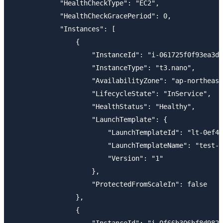
            "HealthCheckType": "EC2",

            "HealthCheckGracePeriod": 0,

            "Instances": [

                {

                    "InstanceId": "i-061725f0f93ea3d8
                    "InstanceType": "t3.nano",

                    "AvailabilityZone": "ap-northeast
                    "LifecycleState": "InService",

                    "HealthStatus": "Healthy",

                    "LaunchTemplate": {

                        "LaunchTemplateId": "lt-0ef48
                        "LaunchTemplateName": "test-l
                        "Version": "1"

                    },

                    "ProtectedFromScaleIn": false

                },

                {

                    "InstanceId": "i-0f66b306bf8d9826