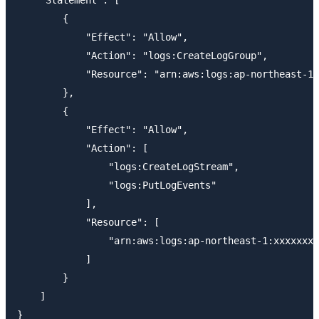
        {

            "Effect": "Allow",

            "Action": "logs:CreateLogGroup",

            "Resource": "arn:aws:logs:ap-northeast-1:
        },

        {

            "Effect": "Allow",

            "Action": [

                "logs:CreateLogStream",

                "logs:PutLogEvents"

            ],

            "Resource": [

                "arn:aws:logs:ap-northeast-1:xxxxxxxx
            ]

        }

    ]

}
