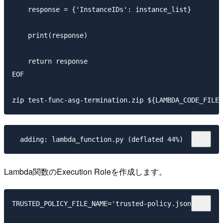
    response = {'InstanceIDs': instance_list}

    print(response)

    return response

EOF

Lambda関数のExecution Roleを作成します。
TRUSTED_POLICY_FILE_NAME='trusted-policy.json'
