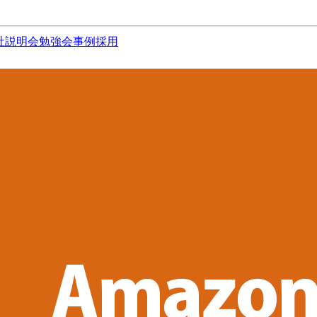
社説明会
勉強会
事例
採用