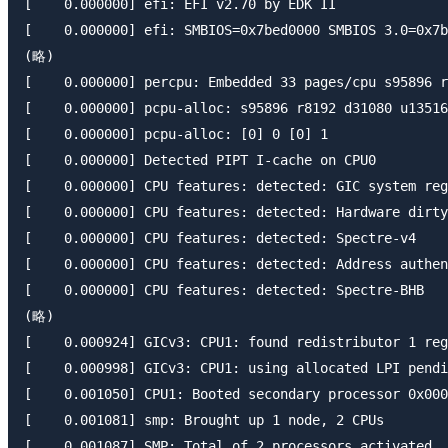
[    0.000000] efi: EFI v2.70 by EDK II

[    0.000000] efi: SMBIOS=0x7bed0000 SMBIOS 3.0=0x7b
(略)

[    0.000000] percpu: Embedded 33 pages/cpu s95896 r
[    0.000000] pcpu-alloc: s95896 r8192 d31080 u13516
[    0.000000] pcpu-alloc: [0] 0 [0] 1

[    0.000000] Detected PIPT I-cache on CPU0

[    0.000000] CPU features: detected: GIC system reg
[    0.000000] CPU features: detected: Hardware dirty
[    0.000000] CPU features: detected: Spectre-v4

[    0.000000] CPU features: detected: Address authen
[    0.000000] CPU features: detected: Spectre-BHB

(略)

[    0.000924] GICv3: CPU1: found redistributor 1 reg
[    0.000998] GICv3: CPU1: using allocated LPI pendi
[    0.001050] CPU1: Booted secondary processor 0x000
[    0.001081] smp: Brought up 1 node, 2 CPUs

[    0.001087] SMP: Total of 2 processors activated.
