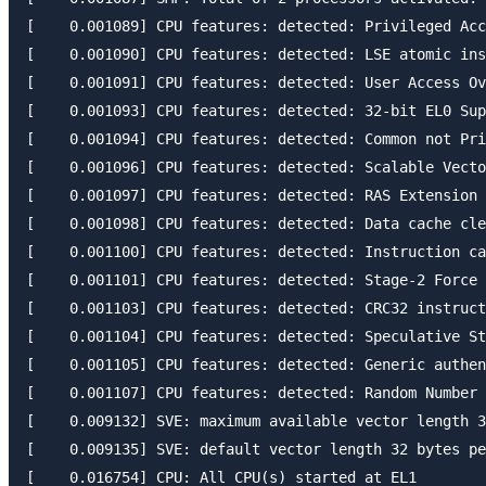
[    0.001089] CPU features: detected: Privileged Acc
[    0.001090] CPU features: detected: LSE atomic ins
[    0.001091] CPU features: detected: User Access Ov
[    0.001093] CPU features: detected: 32-bit EL0 Sup
[    0.001094] CPU features: detected: Common not Pri
[    0.001096] CPU features: detected: Scalable Vecto
[    0.001097] CPU features: detected: RAS Extension 
[    0.001098] CPU features: detected: Data cache cle
[    0.001100] CPU features: detected: Instruction ca
[    0.001101] CPU features: detected: Stage-2 Force 
[    0.001103] CPU features: detected: CRC32 instruct
[    0.001104] CPU features: detected: Speculative St
[    0.001105] CPU features: detected: Generic authen
[    0.001107] CPU features: detected: Random Number 
[    0.009132] SVE: maximum available vector length 3
[    0.009135] SVE: default vector length 32 bytes pe
[    0.016754] CPU: All CPU(s) started at EL1
