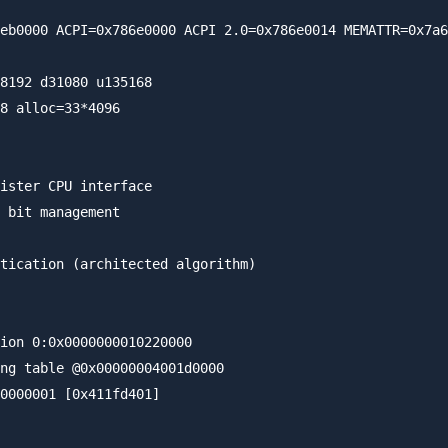
eb0000 ACPI=0x786e0000 ACPI 2.0=0x786e0014 MEMATTR=0x7a6
8192 d31080 u135168

8 alloc=33*4096

ister CPU interface

 bit management

tication (architected algorithm)

ion 0:0x0000000010220000

ng table @0x00000004001d0000

0000001 [0x411fd401]
