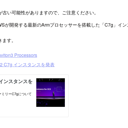
が古い可能性がありますので、ご注意ください。
viton3」AWSが開発する最新のArmプロセッサーを搭載した「C7
きます。
viton3 Processors
EC2 C7g インスタンスを発表