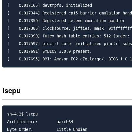
[    0.017165] devtmpfs: initialized

[    0.017344] Registered cp15_barrier emulation hand
[    0.017350] Registered setend emulation handler

[    0.017386] clocksource: jiffies: mask: 0xffffffff
[    0.017390] futex hash table entries: 512 (order: 
[    0.017597] pinctrl core: initialized pinctrl subs
[    0.017691] SMBIOS 3.0.0 present.

lscpu
sh-4.2$ lscpu

Architecture:        aarch64

Byte Order:          Little Endian
