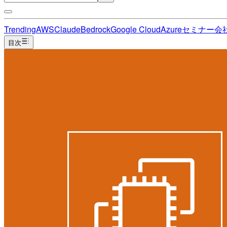
Trending
AWS
Claude
Bedrock
Google Cloud
Azure
セミナー
会
目次