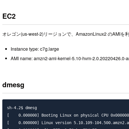
EC2
オレゴン(us-west-2)リージョンで、AmazonLinux2 
Instance type: c7g.large
AMI name: amzn2-ami-kernel-5.10-hvm-2.0.20220426.0-
dmesg
sh-4.2$ dmesg 

[    0.000000] Booting Linux on physical CPU 0x000000
[    0.000000] Linux version 5.10.109-104.500.amzn2.a