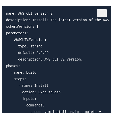
name: AWS CLI version 2

description: Installs the latest version of the AWS C
schemaVersion: 1

parameters:

  - AWSCLIV2Version:

      type: string

      default: 2.2.29

      description: AWS CLI v2 Version.

phases:

  - name: build

    steps:

      - name: Install

        action: ExecuteBash

        inputs:

          commands:

            - sudo yum install unzip --quiet -y
