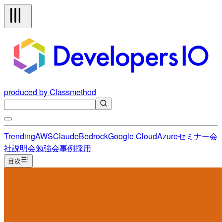
produced by Classmethod
Trending
AWS
Claude
Bedrock
Google Cloud
Azure
セミナー
会
社説明会
勉強会
事例
採用
目次