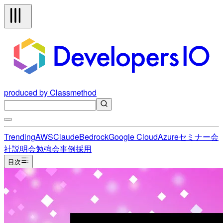
produced by Classmethod
Trending
AWS
Claude
Bedrock
Google Cloud
Azure
セミナー
会
社説明会
勉強会
事例
採用
目次