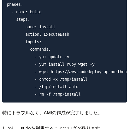
phases:

  - name: build

    steps:

      - name: install

        action: ExecuteBash

        inputs:

          commands:

            - yum update -y

            - yum install ruby wget -y

            - wget https://aws-codedeploy-ap-northeas
            - chmod +x /tmp/install

            - /tmp/install auto

特にトラブルなく、AMIの作成が完了しました。
しかし、sudoを利用することでログが残ります。