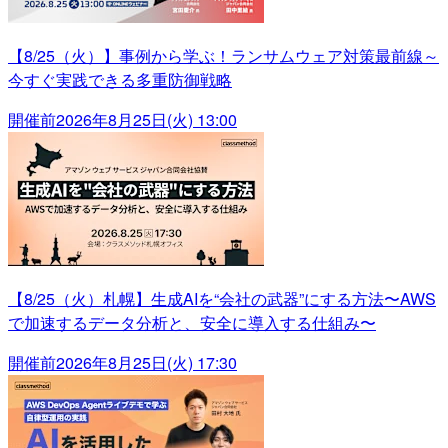
【8/25（火）】事例から学ぶ！ランサムウェア対策最前線～
今すぐ実践できる多重防御戦略
開催前
2026年8月25日(火) 13:00
【8/25（火）札幌】生成AIを“会社の武器”にする方法〜AWS
で加速するデータ分析と、安全に導入する仕組み〜
開催前
2026年8月25日(火) 17:30