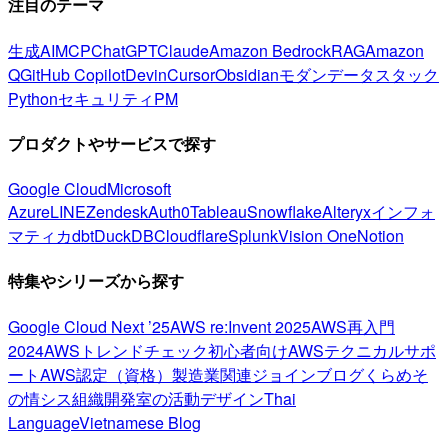
注目のテーマ
生成AI
MCP
ChatGPT
Claude
Amazon Bedrock
RAG
Amazon
Q
GitHub Copilot
Devin
Cursor
Obsidian
モダンデータスタック
Python
セキュリティ
PM
プロダクトやサービスで探す
Google Cloud
Microsoft
Azure
LINE
Zendesk
Auth0
Tableau
Snowflake
Alteryx
インフォ
マティカ
dbt
DuckDB
Cloudflare
Splunk
Vision One
Notion
特集やシリーズから探す
Google Cloud Next ’25
AWS re:Invent 2025
AWS再入門
2024
AWSトレンドチェック
初心者向け
AWSテクニカルサポ
ート
AWS認定（資格）
製造業関連
ジョインブログ
くらめそ
の情シス
組織開発室の活動
デザイン
Thai
Language
Vietnamese Blog