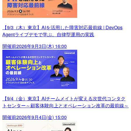
【9/3（木）東京】AIを活用した障害対応最前線 | DevOps
Agentライブデモで学ぶ、自律型運用の実践
開催前
2026年9月3日(木) 16:00
【9/4（金）東京】AIチームメイトが変える次世代コンタク
トセンター～顧客体験向上とオペレーション改革の最前線～
開催前
2026年9月4日(金) 15:00