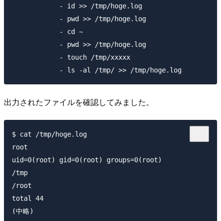
            - id >> /tmp/hoge.log

            - pwd >> /tmp/hoge.log

            - cd ~

            - pwd >> /tmp/hoge.log

            - touch /tmp/xxxxx

出力されたファイルを確認してみました。
$ cat /tmp/hoge.log

root

uid=0(root) gid=0(root) groups=0(root)

/tmp

/root

total 44

(中略)
