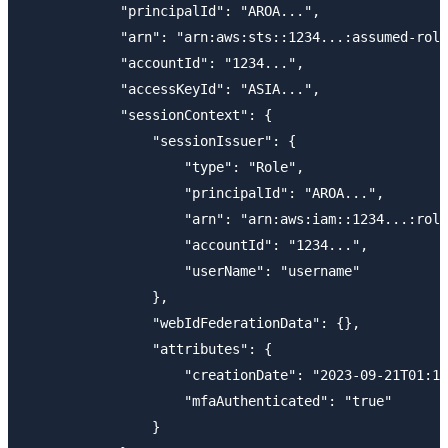
            "principalId": "AROA...",

            "arn": "arn:aws:sts::1234...:assumed-role
            "accountId": "1234...",

            "accessKeyId": "ASIA...",

            "sessionContext": {

                "sessionIssuer": {

                    "type": "Role",

                    "principalId": "AROA...",

                    "arn": "arn:aws:iam::1234...:role
                    "accountId": "1234...",

                    "userName": "username"

                },

                "webIdFederationData": {},

                "attributes": {

                    "creationDate": "2023-09-21T01:15
                    "mfaAuthenticated": "true"

                }
