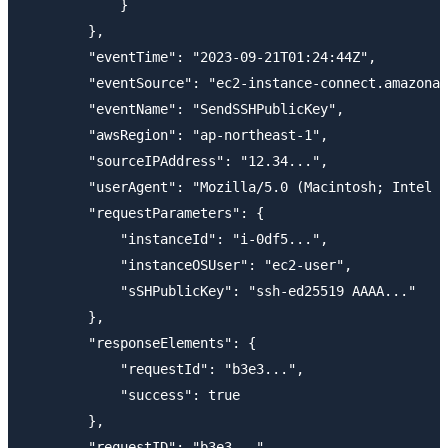
            }

        },

        "eventTime": "2023-09-21T01:24:44Z",

        "eventSource": "ec2-instance-connect.amazonaw
        "eventName": "SendSSHPublicKey",

        "awsRegion": "ap-northeast-1",

        "sourceIPAddress": "12.34...",

        "userAgent": "Mozilla/5.0 (Macintosh; Intel M
        "requestParameters": {

            "instanceId": "i-0df5...",

            "instanceOSUser": "ec2-user",

            "sSHPublicKey": "ssh-ed25519 AAAA..."

        },

        "responseElements": {

            "requestId": "b3e3...",

            "success": true

        },

        "requestID": "b3e3...",
