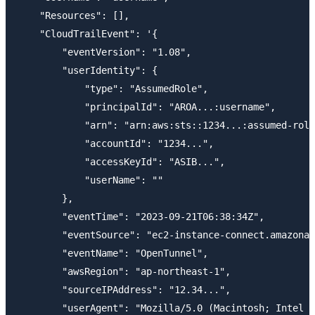
    "Resources": [],

    "CloudTrailEvent": '{

        "eventVersion": "1.08",

        "userIdentity": {

            "type": "AssumedRole",

            "principalId": "AROA...:username",

            "arn": "arn:aws:sts::1234...:assumed-role
            "accountId": "1234...",

            "accessKeyId": "ASIB...",

            "userName": ""

        },

        "eventTime": "2023-09-21T06:38:34Z",

        "eventSource": "ec2-instance-connect.amazonaw
        "eventName": "OpenTunnel",

        "awsRegion": "ap-northeast-1",

        "sourceIPAddress": "12.34...",

        "userAgent": "Mozilla/5.0 (Macintosh; Intel M