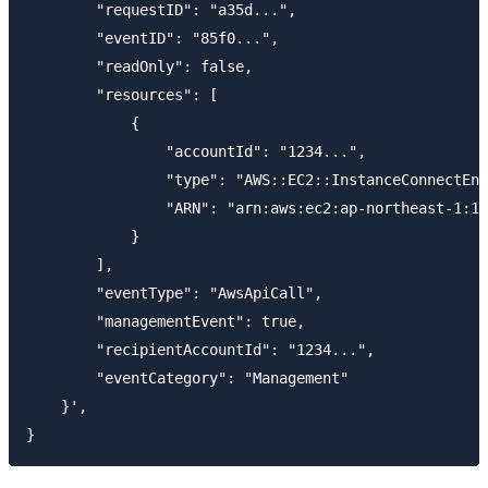
        "requestID": "a35d...",

        "eventID": "85f0...",

        "readOnly": false,

        "resources": [

            {

                "accountId": "1234...",

                "type": "AWS::EC2::InstanceConnectEnd
                "ARN": "arn:aws:ec2:ap-northeast-1:12
            }

        ],

        "eventType": "AwsApiCall",

        "managementEvent": true,

        "recipientAccountId": "1234...",

        "eventCategory": "Management"

    }',
