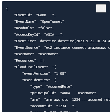
{

    "EventId": "6a88...",

    "EventName": "OpenTunnel",

    "ReadOnly": "false",

    "AccessKeyId": "ASIA...",

    "EventTime": datetime.datetime(2023,9,21,10,24,44
    "EventSource": "ec2-instance-connect.amazonaws.co
    "Username": "username",

    "Resources": [],

    "CloudTrailEvent": '{

        "eventVersion": "1.08",

        "userIdentity": {

            "type": "AssumedRole",

            "principalId": "AROA...:username",

            "arn": "arn:aws:sts::1234...:assumed-role
            "accountId": "1234...",
