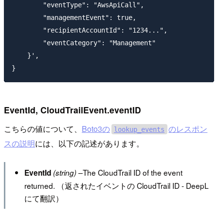
        "eventType": "AwsApiCall",

        "managementEvent": true,

        "recipientAccountId": "1234...",

        "eventCategory": "Management"

    }',

EventId, CloudTrailEvent.eventID
こちらの値について、
Boto3の
のレスポン
lookup_events
スの説明
には、以下の記述があります。
The CloudTrail ID of the event
EventId
(string) –
returned. （返されたイベントの CloudTrail ID - DeepL
にて翻訳）