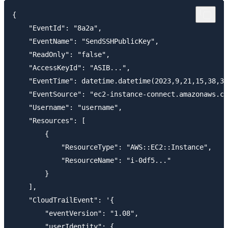
{

    "EventId": "8a2a",

    "EventName": "SendSSHPublicKey",

    "ReadOnly": "false",

    "AccessKeyId": "ASIB...",

    "EventTime": datetime.datetime(2023,9,21,15,38,33
    "EventSource": "ec2-instance-connect.amazonaws.co
    "Username": "username",

    "Resources": [

        {

            "ResourceType": "AWS::EC2::Instance",

            "ResourceName": "i-0df5..."

        }

    ],

    "CloudTrailEvent": '{

        "eventVersion": "1.08",

        "userIdentity": {
