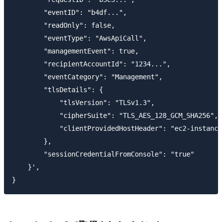
        "eventID": "b4df...",

        "readOnly": false,

        "eventType": "AwsApiCall",

        "managementEvent": true,

        "recipientAccountId": "1234...",

        "eventCategory": "Management",

        "tlsDetails": {

            "tlsVersion": "TLSv1.3",

            "cipherSuite": "TLS_AES_128_GCM_SHA256",

            "clientProvidedHostHeader": "ec2-instance
        },

        "sessionCredentialFromConsole": "true"

    }',
