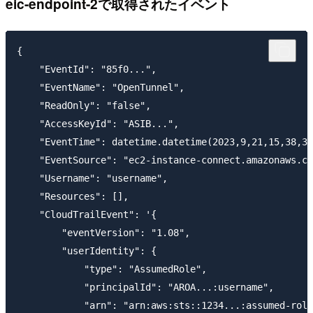
eic-endpoint-2で取得されたイベント
{

    "EventId": "85f0...",

    "EventName": "OpenTunnel",

    "ReadOnly": "false",

    "AccessKeyId": "ASIB...",

    "EventTime": datetime.datetime(2023,9,21,15,38,34
    "EventSource": "ec2-instance-connect.amazonaws.co
    "Username": "username",

    "Resources": [],

    "CloudTrailEvent": '{

        "eventVersion": "1.08",

        "userIdentity": {

            "type": "AssumedRole",

            "principalId": "AROA...:username",

            "arn": "arn:aws:sts::1234...:assumed-role