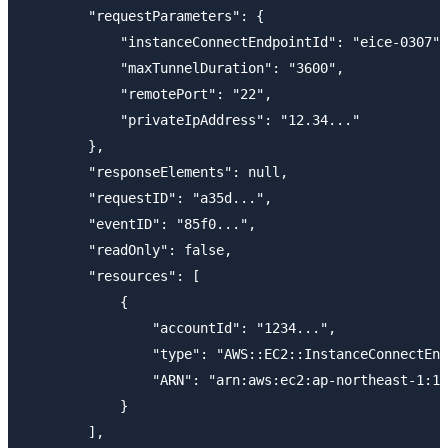
        "requestParameters": {

            "instanceConnectEndpointId": "eice-0307",

            "maxTunnelDuration": "3600",

            "remotePort": "22",

            "privateIpAddress": "12.34..."

        },

        "responseElements": null,

        "requestID": "a35d...",

        "eventID": "85f0...",

        "readOnly": false,

        "resources": [

            {

                "accountId": "1234...",

                "type": "AWS::EC2::InstanceConnectEnd
                "ARN": "arn:aws:ec2:ap-northeast-1:12
            }

        ],
