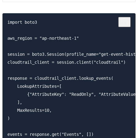
import boto3

aws_region = "ap-northeast-1"

session = boto3.Session(profile_name="get-event-histo
cloudtrail_client = session.client("cloudtrail")

response = cloudtrail_client.lookup_events(

    LookupAttributes=[

        {"AttributeKey": "ReadOnly", "AttributeValue"
    ],

    MaxResults=10,

)

events = response.get("Events", [])
