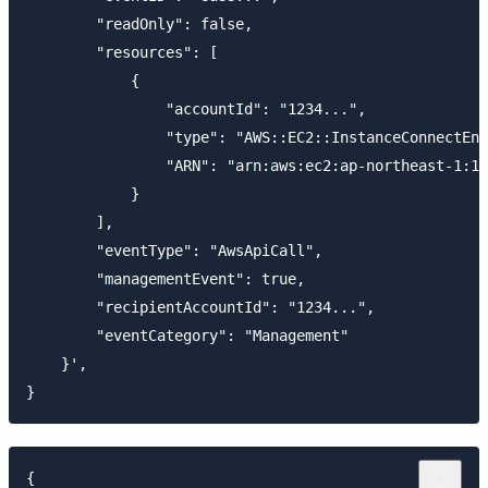
        "readOnly": false,

        "resources": [

            {

                "accountId": "1234...",

                "type": "AWS::EC2::InstanceConnectEnd
                "ARN": "arn:aws:ec2:ap-northeast-1:12
            }

        ],

        "eventType": "AwsApiCall",

        "managementEvent": true,

        "recipientAccountId": "1234...",

        "eventCategory": "Management"

    }',

{
