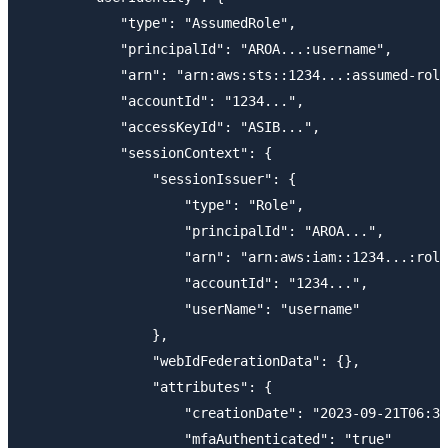
            "type": "AssumedRole",

            "principalId": "AROA...:username",

            "arn": "arn:aws:sts::1234...:assumed-role
            "accountId": "1234...",

            "accessKeyId": "ASIB...",

            "sessionContext": {

                "sessionIssuer": {

                    "type": "Role",

                    "principalId": "AROA...",

                    "arn": "arn:aws:iam::1234...:role
                    "accountId": "1234...",

                    "userName": "username"

                },

                "webIdFederationData": {},

                "attributes": {

                    "creationDate": "2023-09-21T06:32
                    "mfaAuthenticated": "true"
