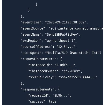
                }

            }

        },

        "eventTime": "2023-09-21T06:38:33Z",

        "eventSource": "ec2-instance-connect.amazonaw
        "eventName": "SendSSHPublicKey",

        "awsRegion": "ap-northeast-1",

        "sourceIPAddress": "12.34...",

        "userAgent": "Mozilla/5.0 (Macintosh; Intel M
        "requestParameters": {

            "instanceId": "i-0df5...",

            "instanceOSUser": "ec2-user",

            "sSHPublicKey": "ssh-ed25519 AAAA..."

        },

        "responseElements": {

            "requestId": "2b9b...",

            "success": true
