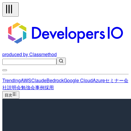
produced by Classmethod
Trending
AWS
Claude
Bedrock
Google Cloud
Azure
セミナー
会
社説明会
勉強会
事例
採用
目次