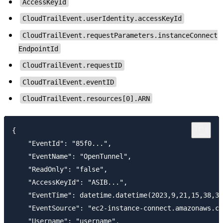
AccessKeyId
CloudTrailEvent.userIdentity.accessKeyId
CloudTrailEvent.requestParameters.instanceConnect
EndpointId
CloudTrailEvent.requestID
CloudTrailEvent.eventID
CloudTrailEvent.resources[0].ARN
{

    "EventId": "85f0...",

    "EventName": "OpenTunnel",

    "ReadOnly": "false",

    "AccessKeyId": "ASIB...",

    "EventTime": datetime.datetime(2023,9,21,15,38,34
    "EventSource": "ec2-instance-connect.amazonaws.co
    "Username": "username",
