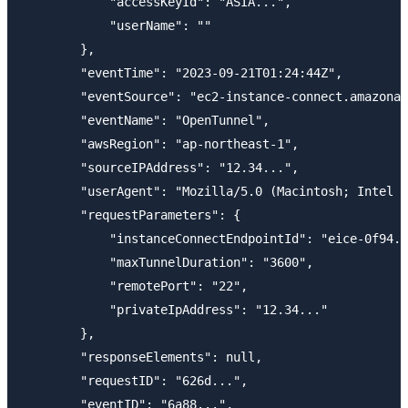
            "accessKeyId": "ASIA...",

            "userName": ""

        },

        "eventTime": "2023-09-21T01:24:44Z",

        "eventSource": "ec2-instance-connect.amazonaw
        "eventName": "OpenTunnel",

        "awsRegion": "ap-northeast-1",

        "sourceIPAddress": "12.34...",

        "userAgent": "Mozilla/5.0 (Macintosh; Intel M
        "requestParameters": {

            "instanceConnectEndpointId": "eice-0f94..
            "maxTunnelDuration": "3600",

            "remotePort": "22",

            "privateIpAddress": "12.34..."

        },

        "responseElements": null,

        "requestID": "626d...",

        "eventID": "6a88...",
