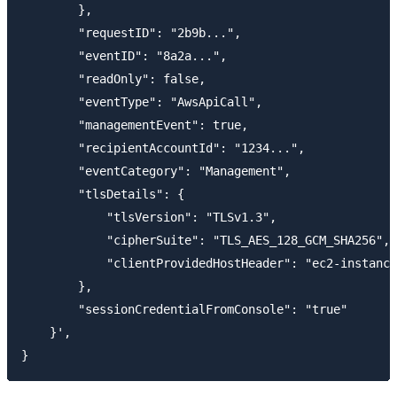
        },

        "requestID": "2b9b...",

        "eventID": "8a2a...",

        "readOnly": false,

        "eventType": "AwsApiCall",

        "managementEvent": true,

        "recipientAccountId": "1234...",

        "eventCategory": "Management",

        "tlsDetails": {

            "tlsVersion": "TLSv1.3",

            "cipherSuite": "TLS_AES_128_GCM_SHA256",

            "clientProvidedHostHeader": "ec2-instance
        },

        "sessionCredentialFromConsole": "true"

    }',
