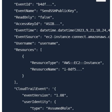
    "EventId": "b4df...",

    "EventName": "SendSSHPublicKey",

    "ReadOnly": "false",

    "AccessKeyId": "ASIB...",

    "EventTime": datetime.datetime(2023,9,21,10,24,44
    "EventSource": "ec2-instance-connect.amazonaws.co
    "Username": "username",

    "Resources": [

        {

            "ResourceType": "AWS::EC2::Instance",

            "ResourceName": "i-0df5..."

        }

    ],

    "CloudTrailEvent": '{

        "eventVersion": "1.08",

        "userIdentity": {

            "type": "AssumedRole",
