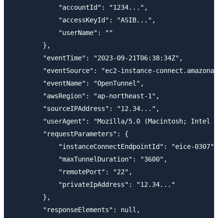
            "accountId": "1234...",

            "accessKeyId": "ASIB...",

            "userName": ""

        },

        "eventTime": "2023-09-21T06:38:34Z",

        "eventSource": "ec2-instance-connect.amazonaw
        "eventName": "OpenTunnel",

        "awsRegion": "ap-northeast-1",

        "sourceIPAddress": "12.34...",

        "userAgent": "Mozilla/5.0 (Macintosh; Intel M
        "requestParameters": {

            "instanceConnectEndpointId": "eice-0307",

            "maxTunnelDuration": "3600",

            "remotePort": "22",

            "privateIpAddress": "12.34..."

        },

        "responseElements": null,
