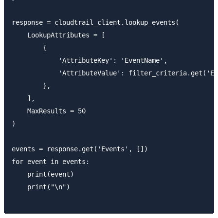
response = cloudtrail_client.lookup_events(

    LookupAttributes = [

        {

            'AttributeKey': 'EventName',

            'AttributeValue': filter_criteria.get('Ev
        },

    ],

    MaxResults = 50

)

events = response.get('Events', [])

for event in events:

    print(event)

    print("\n")
