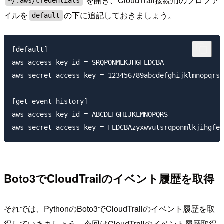
を開き、CloudTrail接続用のプロファ
~/.aws/credentials
イルを
の下に追記しておきましょう。
default
[default]

aws_access_key_id = SRQPONMLKJHGFEDCBA

aws_secret_access_key = 123456789abcdefghijklmnopqrst
[get-event-history]

aws_access_key_id = ABCDEFGHIJKLMNOPQRS

Boto3でCloudTrailのイベント履歴を取得
それでは、PythonのBoto3でCloudTrailのイベント履歴を取
得していきましょう。今回はCloudTrailのイベント履歴取得