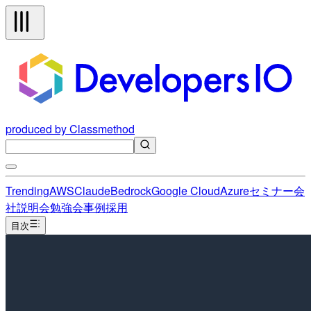
produced by Classmethod
Trending
AWS
Claude
Bedrock
Google Cloud
Azure
セミナー
会
社説明会
勉強会
事例
採用
目次