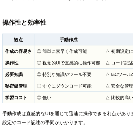
操作性と効率性
観点
手動作成
作成の容易さ
◎ 簡単に素早く作成可能
△ 初期設定
操作性
◎ 視覚的UIで直感的に操作可能
△ コード記
必要知識
◎ 特別な知識やツール不要
△ IaCツー
秘密鍵管理
◎ すぐにダウンロード可能
△ 安全な管
学習コスト
◎ 低い
△ 比較的高
手動作成は直感的なUIを通じて迅速に操作できる利点があり
設定やコード記述の手間がかかります。