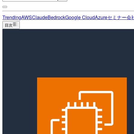
Trending
AWS
Claude
Bedrock
Google Cloud
Azure
セミナー
会
目次