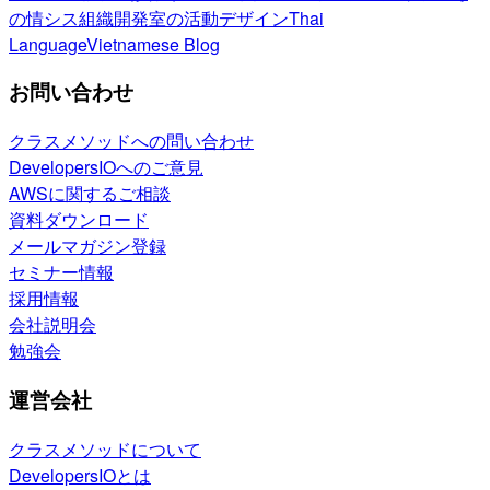
の情シス
組織開発室の活動
デザイン
Thai
Language
Vietnamese Blog
お問い合わせ
クラスメソッドへの問い合わせ
DevelopersIOへのご意見
AWSに関するご相談
資料ダウンロード
メールマガジン登録
セミナー情報
採用情報
会社説明会
勉強会
運営会社
クラスメソッドについて
DevelopersIOとは