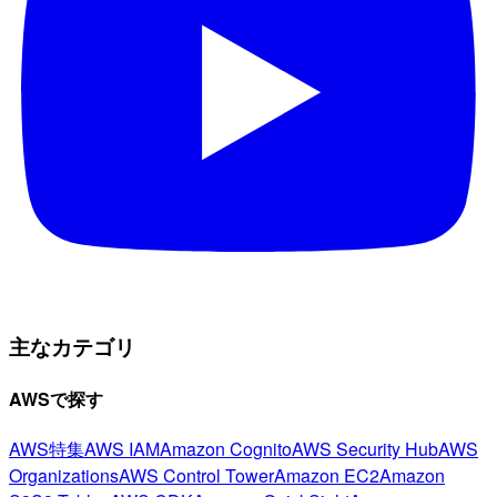
主なカテゴリ
AWSで探す
AWS特集
AWS IAM
Amazon Cognito
AWS Security Hub
AWS
Organizations
AWS Control Tower
Amazon EC2
Amazon