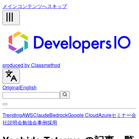
メインコンテンツへスキップ
produced by Classmethod
Original
English
Trending
AWS
Claude
Bedrock
Google Cloud
Azure
セミナー
会
社説明会
勉強会
事例
採用