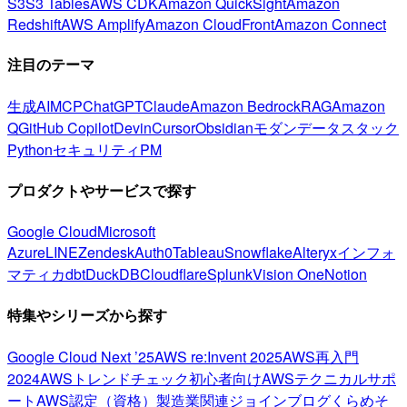
S3
S3 Tables
AWS CDK
Amazon QuickSight
Amazon
Redshift
AWS Amplify
Amazon CloudFront
Amazon Connect
注目のテーマ
生成AI
MCP
ChatGPT
Claude
Amazon Bedrock
RAG
Amazon
Q
GitHub Copilot
Devin
Cursor
Obsidian
モダンデータスタック
Python
セキュリティ
PM
プロダクトやサービスで探す
Google Cloud
Microsoft
Azure
LINE
Zendesk
Auth0
Tableau
Snowflake
Alteryx
インフォ
マティカ
dbt
DuckDB
Cloudflare
Splunk
Vision One
Notion
特集やシリーズから探す
Google Cloud Next ’25
AWS re:Invent 2025
AWS再入門
2024
AWSトレンドチェック
初心者向け
AWSテクニカルサポ
ート
AWS認定（資格）
製造業関連
ジョインブログ
くらめそ