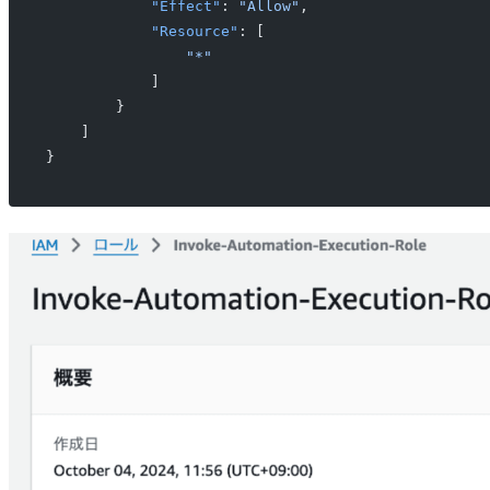
            "Effect"
: 
"Allow"
,
            "Resource"
: [
                "*"
            ]
        }
    ]
}