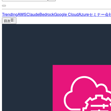
Trending
AWS
Claude
Bedrock
Google Cloud
Azure
セミナー
会
目次