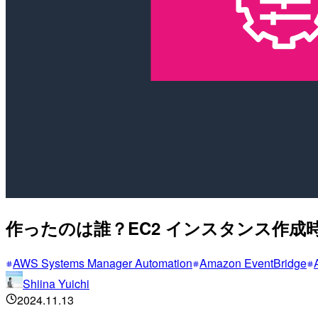
作ったのは誰？EC2 インスタンス作
AWS Systems Manager Automation
Amazon EventBridge
Shiina Yuichi
2024.11.13