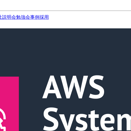
社説明会
勉強会
事例
採用