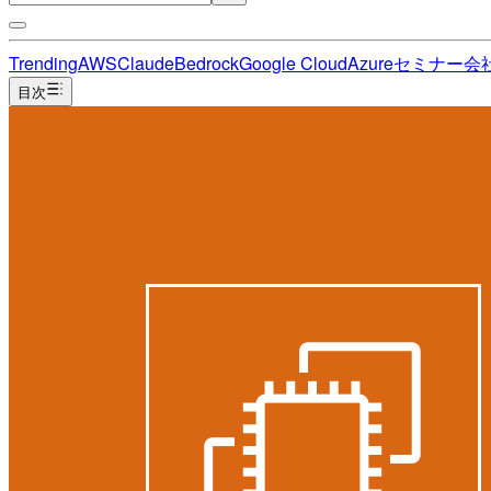
Trending
AWS
Claude
Bedrock
Google Cloud
Azure
セミナー
会
目次