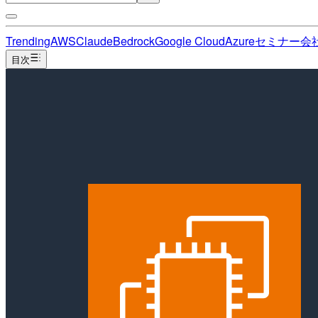
Trending
AWS
Claude
Bedrock
Google Cloud
Azure
セミナー
会
目次