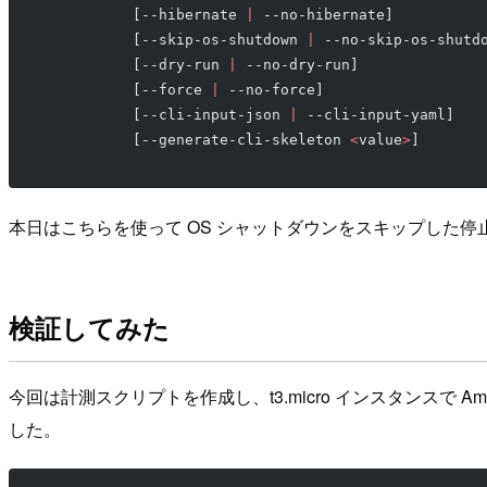
          [--hibernate 
|
 --no-hibernate]
          [--skip-os-shutdown 
|
 --no-skip-os-shutd
          [--dry-run 
|
 --no-dry-run]
          [--force 
|
 --no-force]
          [--cli-input-json 
|
 --cli-input-yaml]
          [--generate-cli-skeleton 
<
value
>
]
本日はこちらを使って OS シャットダウンをスキップした
検証してみた
今回は計測スクリプトを作成し、t3.micro インスタンスで Ama
した。