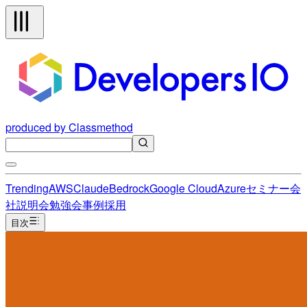
produced by Classmethod
Trending
AWS
Claude
Bedrock
Google Cloud
Azure
セミナー
会
社説明会
勉強会
事例
採用
目次