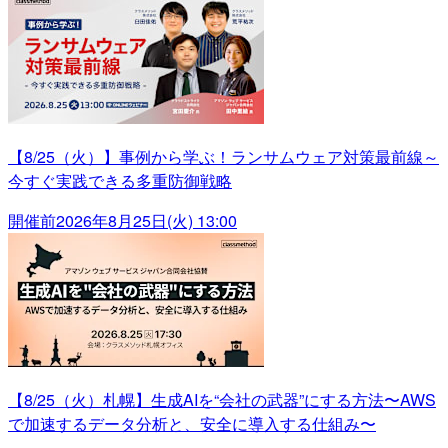
【8/25（火）】事例から学ぶ！ランサムウェア対策最前線～
今すぐ実践できる多重防御戦略
開催前
2026年8月25日(火) 13:00
【8/25（火）札幌】生成AIを“会社の武器”にする方法〜AWS
で加速するデータ分析と、安全に導入する仕組み〜