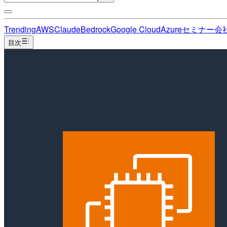
Trending
AWS
Claude
Bedrock
Google Cloud
Azure
セミナー
会
目次