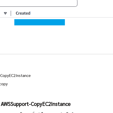
-CopyEC2Instance
 copy
ย AWSSupport-CopyEC2Instance