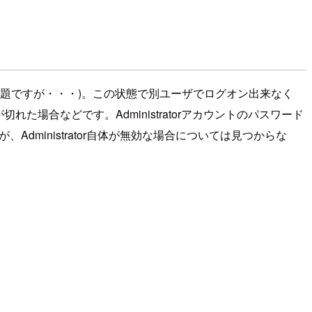
用かは別問題ですが・・・)。この状態で別ユーザでログオン出来なく
た場合などです。Administratorアカウントのパスワード
dministrator自体が無効な場合については見つからな