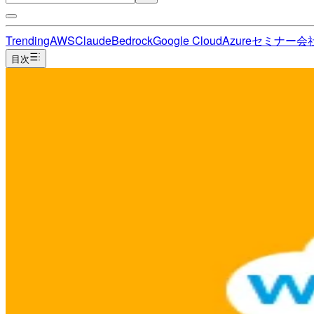
Trending
AWS
Claude
Bedrock
Google Cloud
Azure
セミナー
会
目次