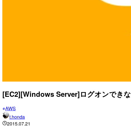
[EC2][Windows Server]ログオ
AWS
t.honda
2015.07.21