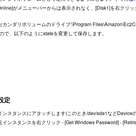
ks] – [Online]がメニューバーからは表示されなく、[Disk1]
ドライブ:\Program Files\Amazon\Ec2ConfigSe
有るので、以下のようにstateを変更して保存します。
設定
スにアタッチします(このとき/dev/sda1などDeviceの値が
- [Get Windows Password] - [Retrieve Defau