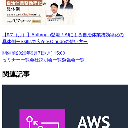
【9/7（月）】Anthropic登壇！AIによる自治体業務効率化の
具体例ーSkillsで広がるClaudeの使い方ー
開催前
2026年9月7日(月) 15:00
セミナー一覧
会社説明会一覧
勉強会一覧
関連記事