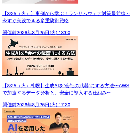
【8/25（火）】事例から学ぶ！ランサムウェア対策最前線～
今すぐ実践できる多重防御戦略
開催前
2026年8月25日(火) 13:00
【8/25（火）札幌】生成AIを“会社の武器”にする方法〜AWS
で加速するデータ分析と、安全に導入する仕組み〜
開催前
2026年8月25日(火) 17:30