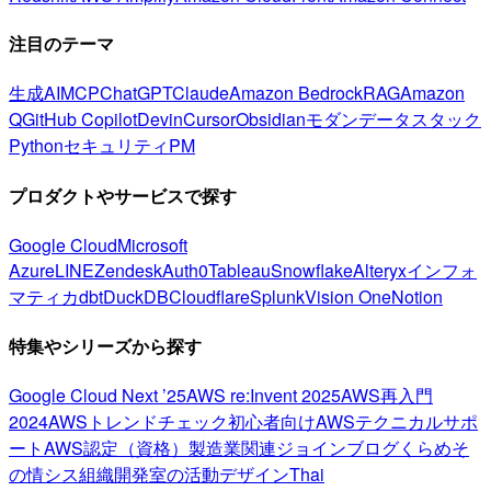
注目のテーマ
生成AI
MCP
ChatGPT
Claude
Amazon Bedrock
RAG
Amazon
Q
GitHub Copilot
Devin
Cursor
Obsidian
モダンデータスタック
Python
セキュリティ
PM
プロダクトやサービスで探す
Google Cloud
Microsoft
Azure
LINE
Zendesk
Auth0
Tableau
Snowflake
Alteryx
インフォ
マティカ
dbt
DuckDB
Cloudflare
Splunk
Vision One
Notion
特集やシリーズから探す
Google Cloud Next ’25
AWS re:Invent 2025
AWS再入門
2024
AWSトレンドチェック
初心者向け
AWSテクニカルサポ
ート
AWS認定（資格）
製造業関連
ジョインブログ
くらめそ
の情シス
組織開発室の活動
デザイン
Thai