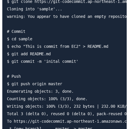
$ git clone https://git-codecommit.ap-northeast-1.ama
Cloning into 'sample'...

warning: You appear to have cloned an empty repositor
# Commit

$ cd sample

$ echo "This is commit from EC2" > README.md

$ git add README.md

$ git commit -m 'inital commit'

# Push

$ git push origin master

Enumerating objects: 3, done.

Counting objects: 100% (3/3), done.

Writing objects: 100% (3/3), 232 bytes | 232.00 KiB/s
Total 3 (delta 0), reused 0 (delta 0), pack-reused 0

To https://git-codecommit.ap-northeast-1.amazonaws.co