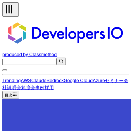
produced by Classmethod
Trending
AWS
Claude
Bedrock
Google Cloud
Azure
セミナー
会
社説明会
勉強会
事例
採用
目次