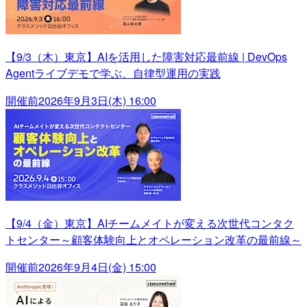
【9/3（木）東京】AIを活用した障害対応最前線 | DevOps
Agentライブデモで学ぶ、自律型運用の実践
開催前
2026年9月3日(木) 16:00
【9/4（金）東京】AIチームメイトが変える次世代コンタク
トセンター～顧客体験向上とオペレーション改革の最前線～
開催前
2026年9月4日(金) 15:00