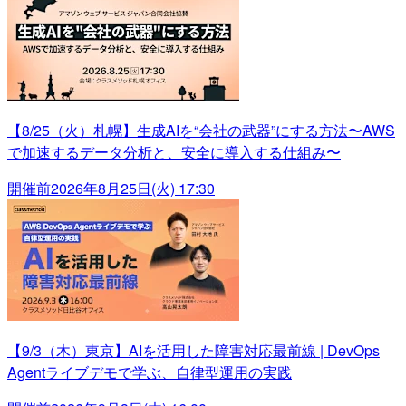
【8/25（火）札幌】生成AIを“会社の武器”にする方法〜AWS
で加速するデータ分析と、安全に導入する仕組み〜
開催前
2026年8月25日(火) 17:30
【9/3（木）東京】AIを活用した障害対応最前線 | DevOps
Agentライブデモで学ぶ、自律型運用の実践