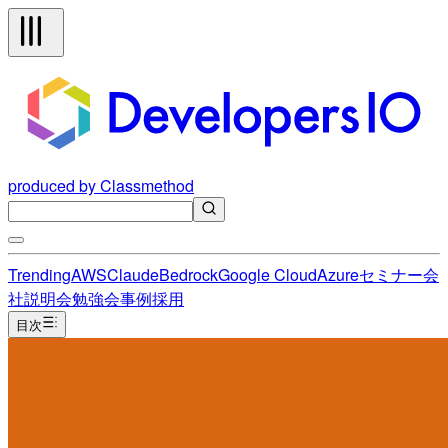
produced by Classmethod
Trending
AWS
Claude
Bedrock
Google Cloud
Azure
セミナー
会
社説明会
勉強会
事例
採用
目次