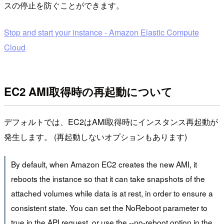
スの停止を防ぐことができます。
Stop and start your instance - Amazon Elastic Compute
Cloud
EC2 AMI取得時の再起動について
デフォルトでは、EC2はAMI取得時にインスタンス再起動が
発生します。 (再起動しないオプションもあります)
By default, when Amazon EC2 creates the new AMI, it
reboots the instance so that it can take snapshots of the
attached volumes while data is at rest, in order to ensure a
consistent state. You can set the NoReboot parameter to
true in the API request, or use the --no-reboot option in the