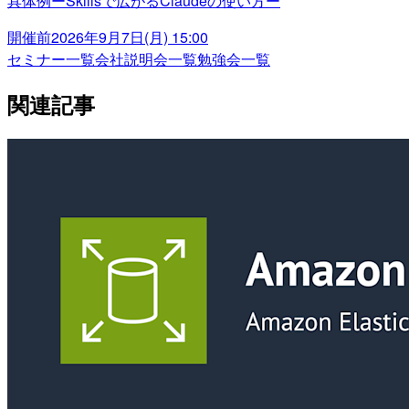
具体例ーSkillsで広がるClaudeの使い方ー
開催前
2026年9月7日(月) 15:00
セミナー一覧
会社説明会一覧
勉強会一覧
関連記事