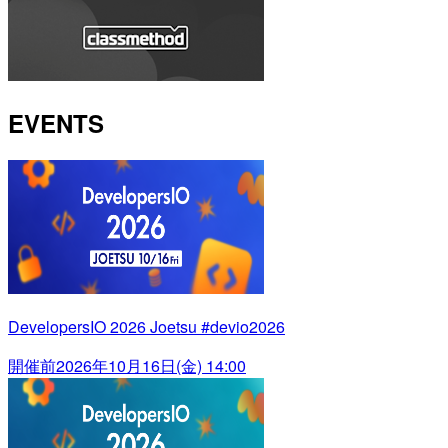
EVENTS
DevelopersIO 2026 Joetsu #devio2026
開催前
2026年10月16日(金) 14:00