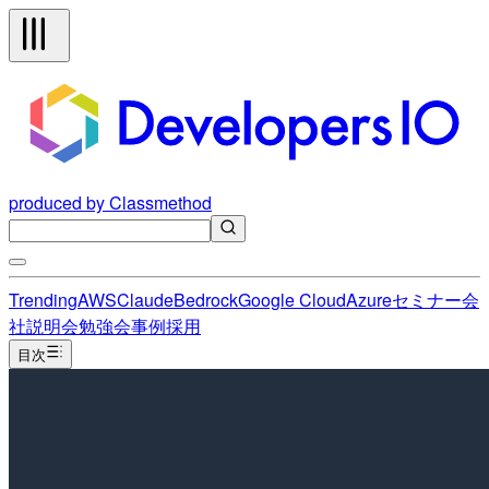
produced by Classmethod
Trending
AWS
Claude
Bedrock
Google Cloud
Azure
セミナー
会
社説明会
勉強会
事例
採用
目次