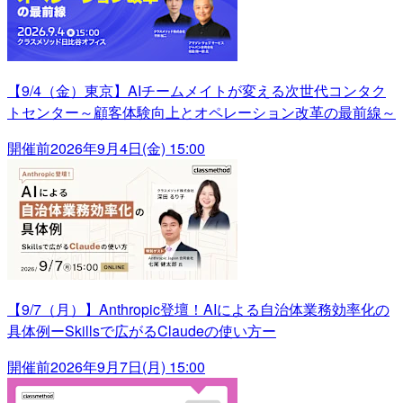
【9/4（金）東京】AIチームメイトが変える次世代コンタク
トセンター～顧客体験向上とオペレーション改革の最前線～
開催前
2026年9月4日(金) 15:00
【9/7（月）】Anthropic登壇！AIによる自治体業務効率化の
具体例ーSkillsで広がるClaudeの使い方ー
開催前
2026年9月7日(月) 15:00