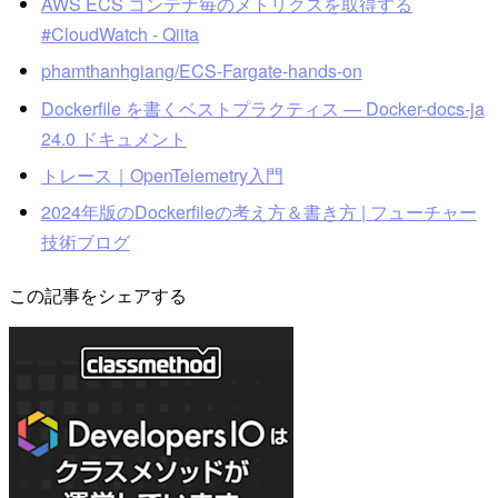
AWS ECS コンテナ毎のメトリクスを取得する
#CloudWatch - Qiita
phamthanhgiang/ECS-Fargate-hands-on
Dockerfile を書くベストプラクティス — Docker-docs-ja
24.0 ドキュメント
トレース｜OpenTelemetry入門
2024年版のDockerfileの考え方＆書き方 | フューチャー
技術ブログ
この記事をシェアする