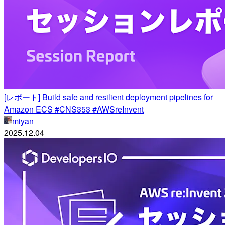
[レポート] Build safe and resilient deployment pipelines for
Amazon ECS #CNS353 #AWSreInvent
miyan
2025.12.04