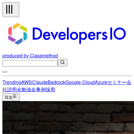
produced by Classmethod
Trending
AWS
Claude
Bedrock
Google Cloud
Azure
セミナー
会
社説明会
勉強会
事例
採用
目次