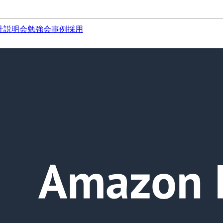
社説明会
勉強会
事例
採用