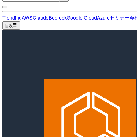
Trending
AWS
Claude
Bedrock
Google Cloud
Azure
セミナー
会
目次